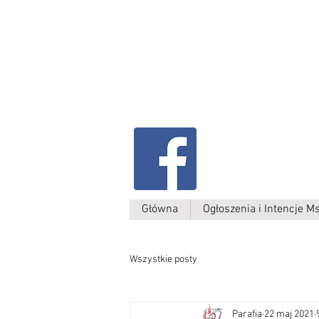
Parafia Kamień W
św. Antoniego
Padewskiego
Główna
Ogłoszenia i Intencje M
Wszystkie posty
Parafia
22 maj 2021