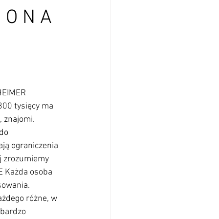
 O N A
owinien też znać członków rodziny, ale przede wszystkim mieć cierpliwe, empatyczne, a więc profesjonalne podejście do podopiecznych. Na dalszym etapie choroby można skorzystać ze wsparcia długoterminowej opieki pielęgniarskiej świadczonej w domu chorego. Usługi opiekuńcze wykonywane w domu chorego przez opiekunów zawodowych, kierowanych przez Ośrodek Pomocy Społecznej lub zatrudnianych przez rodziny, to tylko jedna z dostępnych form. 01 02DOMY DZIENNEGO POBYTU Osoby ży 11 jące z demencją - czego naprawdę potrzebują? Znakomitym rozwiązaniem dla osób żyjących z otępieniem, np. z chorobą Alzheimera, są dzienne domy pobytu, które zapewniają choremu terapię i rehabilitację, a opiekunowi wytchnienie i możliwość kontynuowania pracy zawodowej. Ta forma wsparcia często realizowana jest w formie środowiskowych domów samopomocy, przeznaczonych dla o