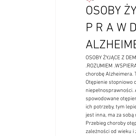
OSOBY ŻY
P R A W D
ALZHEIM
OSOBY ŻYJĄCE Z DEMENCJĄ C Z E G O N A P R A W D Ę P O T R Z E B U J Ą ? ALZHEIMER .ROZUMIEM .WSPIERAMosób żyje z objawami otępienia (demencji), a wśród nich 300 tysięcy ma chorobę Alzheimera. To zwykle osoby starsze – nasi rodzice, dziadkowie, sąsiedzi, znajomi. Otępienie stopniowo odbiera wszystkie dotychczasowe umiejętności, prowadząc do niepełnosprawności. Ale osoby żyjące z otępieniem nadal słyszą, widzą i czują. Mają ograniczenia spowodowane otępieniem, a w związku z tym także szczególne potrzeby. Im lepiej zrozumiemy ich potrzeby, tym lepiej będziemy mogli im pomóc. INDYWIDUALNE TRAKTOWANIE Każda osoba jest inna, ma za sobą różne doświadczenia, własną historię, dokonania i zainteresowania. Przebieg choroby otępiennej nie jest identyczny, a objawy otępienia mogą być u każdego różne, w zależności od wieku i zaawansowania choroby. Osoby żyjące z chorobą otępienną bardzo potrzebują, aby dostrzegać w nich to, co potrafią robić, a nie to, czego nie umieją. Potrzebują, żeby widzieć w nich ludzi, a nie chorobę. Osoba z chorobą otępienną wymaga indywidualnego podejścia, a nie prostego zaklasyfikowania jako osoba z niepełnosprawnościami. Osoby żyjące z demencją - czego naprawdę potrzebują? 02 500 tys. W Polsce ponadZROZUMIENIE I AKCEPTACJA ZAMIAST IZOLOWANIA, UKRYWANIA I WSTYDU Osoba z otępieniem jest nadal tym samym człowiekiem, co dawniej, choć choroba odbiera jej stopniowo pewne umiejętności, które dla ludzi zdrowych wydają się proste. Chory słyszy, widzi i czuje. Jest wrażliwy na to, co mówimy i jak się do niego zwracamy. Potrzebuje czuć się członkiem społeczności. To wymaga od otoczenia akceptacji choroby i zrozumienia, na czym ona polega. Poznanie specyfiki choroby, wywoływanych przez nią ograniczeń, jest pierwszym warunkiem zrozumienia. Wiedza pomaga wspierać chorego i zapewnić mu godne życie. Dzięki niej unikniemy też podstawowych błędów, jakimi są ukrywanie choroby i izolowanie chorego oraz poprawimy relacje w rodzinie. Jeśli chcesz uzyskać pomoc, znaleźć przydatne materiały, skorzystaj z kontaktu z organizacjami alzheimerowskimi. Ich adresy są dostępne na stronie: www.alzheimer-polska.pl oraz na stronie https://www.rpo.gov.pl/pl/kategoria-tematyczna/choroba-alzheimera 03 TOLERANCJA I CIERPLIWOŚĆ Otępienie powoduje, że osoba nim dotknięta traci pewne umiejętności, ale nie z dnia na dzień. Choroba postępuje stopniowo i sprawia, że chory staje się mniej sprawny. Aby mu pomóc, potrzebna jest wyrozumiałość, życzliwość i empatia.