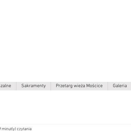
ielki p.w.
szalne
Sakramenty
Przetarg wieża Mościce
Galeria
9 minut(y) czytania