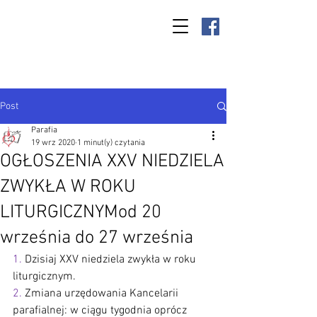
Parafia Kamień
Wielki p.w. św.
Antoniego
Padewskiego
Post
Parafia
19 wrz 2020
1 minut(y) czytania
OGŁOSZENIA XXV NIEDZIELA
ZWYKŁA W ROKU
LITURGICZNYMod 20
września do 27 września
1.
 Dzisiaj XXV niedziela zwykła w roku 
liturgicznym.
2.
 Zmiana urzędowania Kancelarii 
parafialnej: w ciągu tygodnia oprócz 