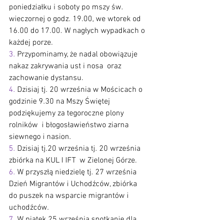
poniedziałku i soboty po mszy św. 
wieczornej o godz. 19.00, we wtorek od 
16.00 do 17.00. W nagłych wypadkach o 
każdej porze.
3.
 Przypominamy, że nadal obowiązuje 
nakaz zakrywania ust i nosa  oraz 
zachowanie dystansu. 
4.
 Dzisiaj tj. 20 września w Mościcach o 
godzinie 9.30 na Mszy Świętej 
podziękujemy za tegoroczne plony 
rolników  i błogosławieństwo ziarna 
siewnego i nasion.
5.
 Dzisiaj tj.20 września tj. 20 września 
zbiórka na KUL I IFT  w Zielonej Górze.
6.
 W przyszłą niedzielę tj. 27 września 
Dzień Migrantów i Uchodźców, zbiórka 
do puszek na wsparcie migrantów i 
uchodźców.
7.
 W piątek 25 września spotkanie dla 