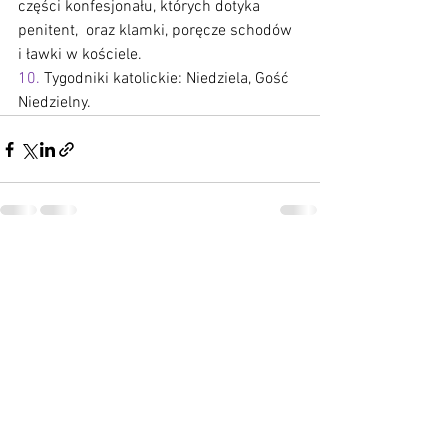
części konfesjonału, których dotyka 
penitent,  oraz klamki, poręcze schodów 
i ławki w kościele.
10.
 Tygodniki katolickie: Niedziela, Gość 
Niedzielny.
Zobacz wszystkie
Ostatnie posty