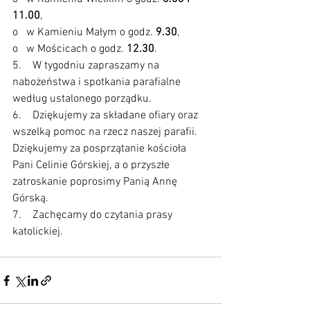
11.00
,
o   w Kamieniu Małym o godz. 
9.30
,
o   w Mościcach o godz. 
12.30
.
5.    W tygodniu zapraszamy na 
nabożeństwa i spotkania parafialne 
według ustalonego porządku.
6.    Dziękujemy za składane ofiary oraz 
wszelką pomoc na rzecz naszej parafii. 
Dziękujemy za posprzątanie kościoła 
Pani Celinie Górskiej, a o przyszłe 
zatroskanie poprosimy Panią Annę 
Górską.  
7.    Zachęcamy do czytania prasy 
katolickiej.