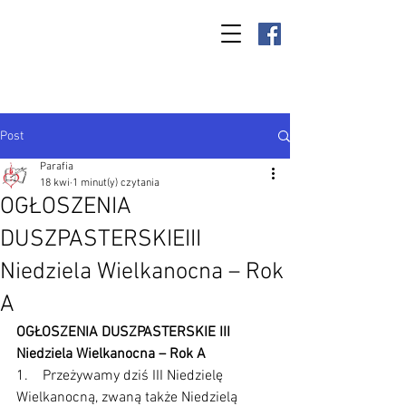
Parafia Kamień
Wielki p.w. św.
Antoniego
Padewskiego
Post
Parafia
18 kwi
1 minut(y) czytania
OGŁOSZENIA
DUSZPASTERSKIEIII
Niedziela Wielkanocna – Rok
A
OGŁOSZENIA DUSZPASTERSKIE III 
Niedziela Wielkanocna – Rok A
1.    Przeżywamy dziś III Niedzielę 
Wielkanocną, zwaną także Niedzielą 