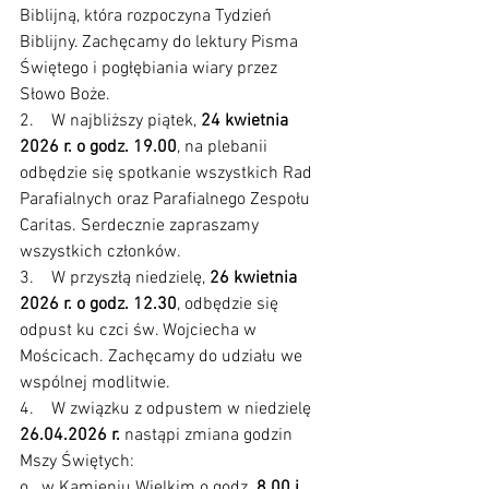
Biblijną, która rozpoczyna Tydzień 
Biblijny. Zachęcamy do lektury Pisma 
Świętego i pogłębiania wiary przez 
Słowo Boże.
2.    W najbliższy piątek, 
24 kwietnia 
2026 r. o godz. 19.00
, na plebanii 
odbędzie się spotkanie wszystkich Rad 
Parafialnych oraz Parafialnego Zespołu 
Caritas. Serdecznie zapraszamy 
wszystkich członków.
3.    W przyszłą niedzielę, 
26 kwietnia 
2026 r. o godz. 12.30
, odbędzie się 
odpust ku czci św. Wojciecha w 
Mościcach. Zachęcamy do udziału we 
wspólnej modlitwie.
4.    W związku z odpustem w niedzielę 
26.04.2026 r.
 nastąpi zmiana godzin 
Mszy Świętych:
o   w Kamieniu Wielkim o godz. 
8.00 i 