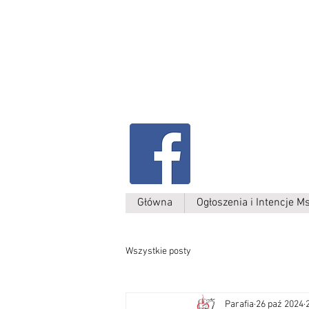
Parafia Kamień W
św. Antoniego
Padewskiego
Główna
Ogłoszenia i Intencje M
Wszystkie posty
Parafia
26 paź 2024