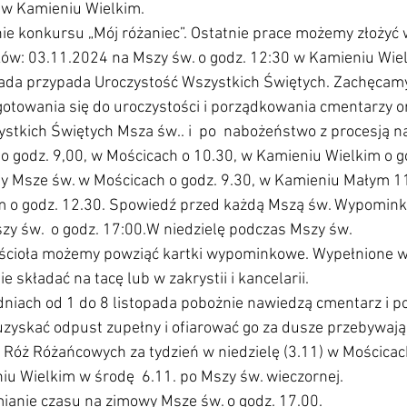
 w Kamieniu Wielkim.
ie konkursu „Mój różaniec”. Ostatnie prace możemy złożyć w
ów: 03.11.2024 na Mszy św. o godz. 12:30 w Kamieniu Wie
pada przypada Uroczystość Wszystkich Świętych. Zachęcam
towania się do uroczystości i porządkowania cmentarzy o
stkich Świętych Msza św.. i  po  nabożeństwo z procesją 
 godz. 9,00, w Mościcach o 10.30, w Kamieniu Wielkim o g
 Msze św. w Mościcach o godz. 9.30, w Kamieniu Małym 11
 o godz. 12.30. Spowiedź przed każdą Mszą św. Wypominki
szy św.  o godz. 17:00.W niedzielę podczas Mszy św.
kościoła możemy powziąć kartki wypominkowe. Wypełnione 
składać na tacę lub w zakrystii i kancelarii.
 dniach od 1 do 8 listopada pobożnie nawiedzą cmentarz i p
zyskać odpust zupełny i ofiarować go za dusze przebywają
 Róż Różańcowych za tydzień w niedzielę (3.11) w Mościcac
u Wielkim w środę  6.11. po Mszy św. wieczornej.
ianie czasu na zimowy Msze św. o godz. 17.00.