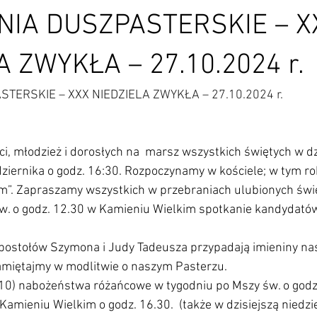
NIA DUSZPASTERSKIE – X
A ZWYKŁA – 27.10.2024 r.
TERSKIE – XXX NIEDZIELA ZWYKŁA – 27.10.2024 r.
i, młodzież i dorosłych na  marsz wszystkich świętych w dz
dziernika o godz. 16:30. Rozpoczynamy w kościele; w tym r
m”. Zapraszamy wszystkich w przebraniach ulubionych świ
św. o godz. 12.30 w Kamieniu Wielkim spotkanie kandydató
postołów Szymona i Judy Tadeusza przypadają imieniny na
amiętajmy w modlitwie o naszym Pasterzu.
10) nabożeństwa różańcowe w tygodniu po Mszy św. o godz.
Kamieniu Wielkim o godz. 16.30.  (także w dzisiejszą niedzie