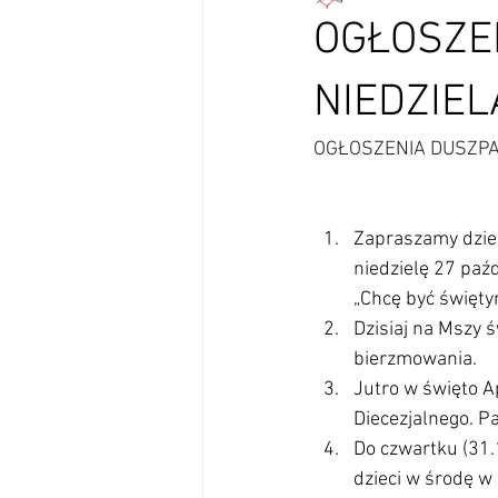
OGŁOSZE
NIEDZIEL
OGŁOSZENIA DUSZPAS
Zapraszamy dziec
niedzielę 27 paź
„Chcę być święty
Dzisiaj na Mszy 
bierzmowania.
Jutro w święto A
Diecezjalnego. P
Do czwartku (31.
dzieci w środę w 