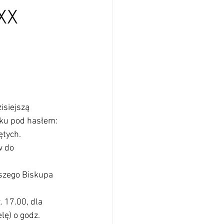
XX
isiejszą 
oku pod hasłem: 
ętych.
w do 
szego Biskupa 
 17.00, dla 
lę) o godz. 