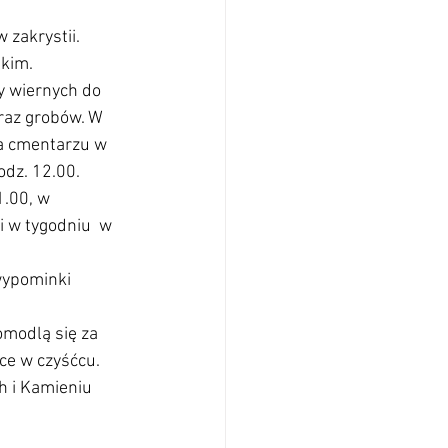
 zakrystii. 
lkim.
y wiernych do 
raz grobów. W 
na cmentarzu w 
odz. 12.00.
.00, w 
 w tygodniu  w 
wypominki 
omodlą się za 
ce w czyśćcu.
h i Kamieniu 