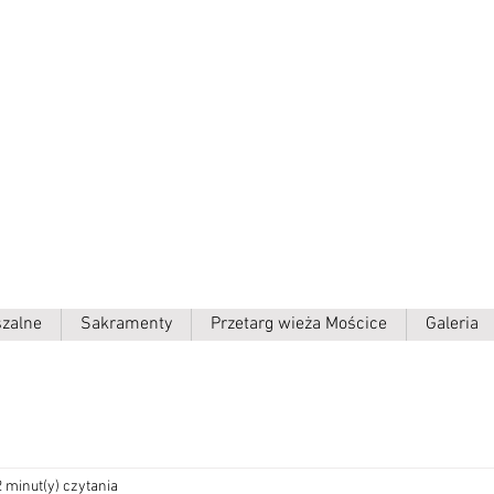
ielki p.w.
szalne
Sakramenty
Przetarg wieża Mościce
Galeria
2 minut(y) czytania