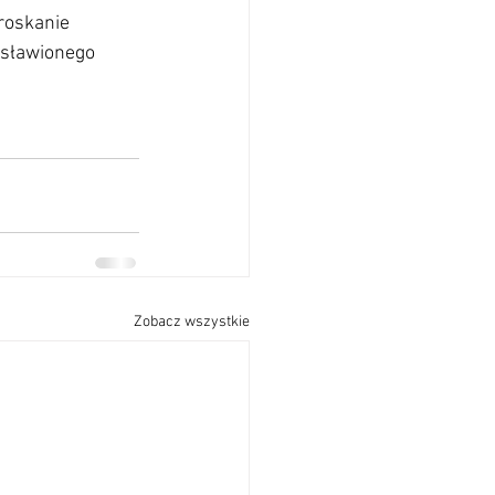
roskanie 
osławionego 
Zobacz wszystkie