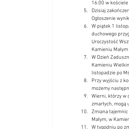
16:00 w kościele
Dzisiaj zakończen
Ogłoszenie wynik
W piątek 1 listo
duchowego przygo
Uroczystość Wszy
Kamieniu Małym o
W Dzień Zaduszny
Kamieniu Wielkim
listopadzie po M
Przy wyjściu z 
możemy następnie 
Wierni, którzy w
zmarłych, mogą u
Zmiana tajemnic 
Małym, w Kamieni
W tygodniu po zm