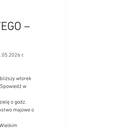
TEGO –
05.2026 r.
bliższy wtorek 
. Spowiedź w 
ielę o godz. 
ństwo majowe o 
 Wielkim 