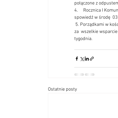
połączone z odpustem
4.     Rocznica I Komu
spowiedź w środę  03
 5. Porządkami w kości
za  wszelkie wsparcie
tygodnia.
Ostatnie posty