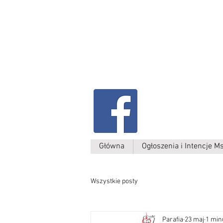
Parafia Kamień W
św. Antoniego
Padewskiego
Główna
Ogłoszenia i Intencje M
Wszystkie posty
Parafia
23 maj
1 min