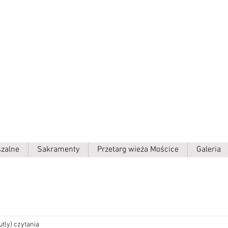
ielki p.w.
szalne
Sakramenty
Przetarg wieża Mościce
Galeria
ut(y) czytania