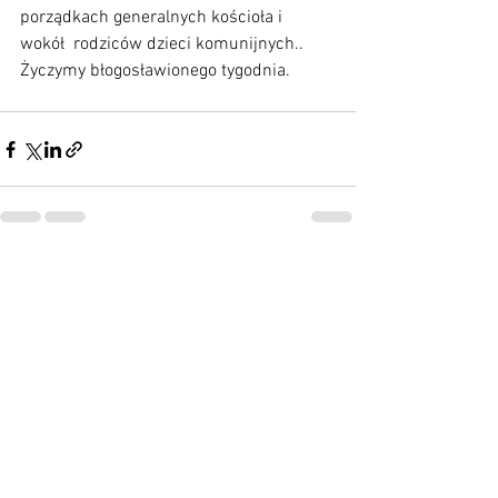
porządkach generalnych kościoła i 
wokół  rodziców dzieci komunijnych.. 
Życzymy błogosławionego tygodnia.
Zobacz wszystkie
Ostatnie posty