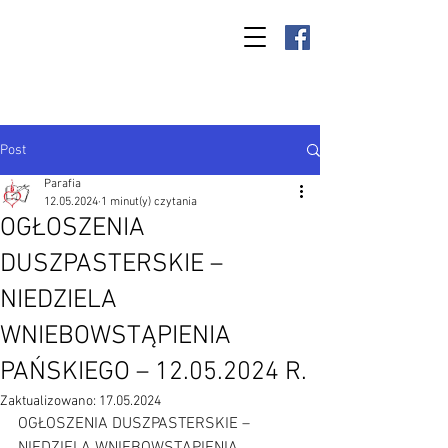
Parafia Kamień
Wielki p.w. św.
Antoniego
Padewskiego
Post
Parafia
12.05.2024
1 minut(y) czytania
OGŁOSZENIA
DUSZPASTERSKIE –
NIEDZIELA
WNIEBOWSTĄPIENIA
PAŃSKIEGO – 12.05.2024 R.
Zaktualizowano:
17.05.2024
OGŁOSZENIA DUSZPASTERSKIE – 