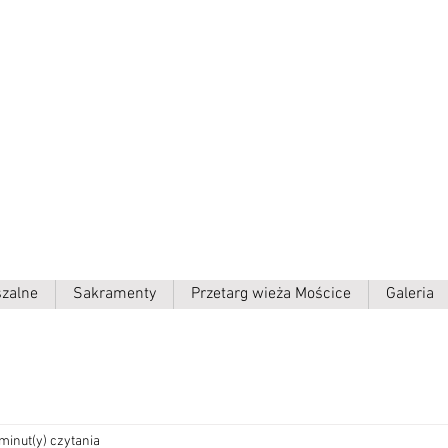
ielki p.w.
szalne
Sakramenty
Przetarg wieża Mościce
Galeria
minut(y) czytania