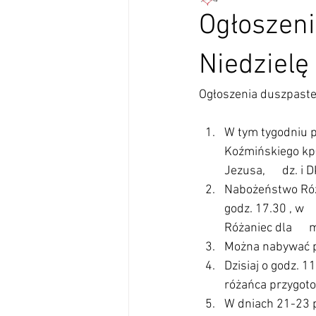
Ogłoszeni
Niedzielę
Ogłoszenia duszpaster
W tym tygodniu pr
Koźmińskiego kpł.
Jezusa,      dz. i D
Nabożeństwo Róża
godz. 17.30 , w  
Różaniec dla     
Można nabywać pra
Dzisiaj o godz. 11
różańca przygotow
W dniach 21-23 pa