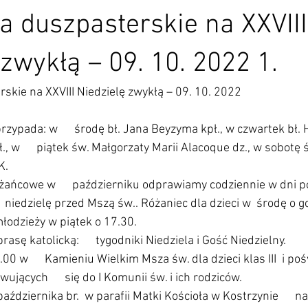
a duszpasterskie na XXVIII
 zwykłą – 09. 10. 2022 1.
skie na XXVIII Niedzielę zwykłą – 09. 10. 2022
zypada: w      środę bł. Jana Beyzyma kpł., w czwartek bł. 
, w      piątek św. Małgorzaty Marii Alacoque dz., w sobotę 
K.
ńcowe w      październiku odprawiamy codziennie w dni p
    niedzielę przed Mszą św.. Różaniec dla dzieci w  środę o g
 młodzieży w piątek o 17.30. 
sę katolicką:      tygodniki Niedziela i Gość Niedzielny.
.00 w      Kamieniu Wielkim Msza św. dla dzieci klas III  i po
ujących      się do I Komunii św. i ich rodziców.
ździernika br.  w parafii Matki Kościoła w Kostrzynie      n