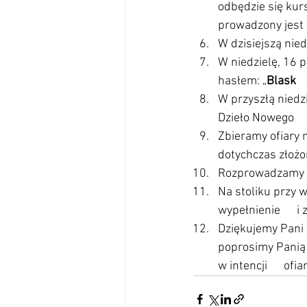
odbędzie się kur
prowadzony jest 
W dzisiejszą nied
W niedzielę, 16 p
hasłem: „
Blask   
W przyszłą niedzi
Dzieło Nowego    
Zbieramy ofiary 
dotychczas złożon
Rozprowadzamy je
Na stoliku przy w
wypełnienie      i
Dziękujemy Pani D
poprosimy Panią K
w intencji      o