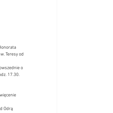
Honorata 
św. Teresy od 
owszednie o 
odz. 17.30. 
święcenie 
ad Odrą 