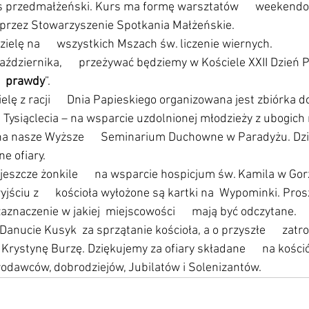
s przedmałżeński. Kurs ma formę warsztatów      weekendo
przez Stowarzyszenie Spotkania Małżeńskie. 
zielę na      wszystkich Mszach św. liczenie wiernych.
aździernika,      przeżywać będziemy w Kościele XXII Dzień 
   prawdy
”.
elę z racji      Dnia Papieskiego organizowana jest zbiórka 
  Tysiąclecia – na wsparcie uzdolnionej młodzieży z ubogich 
na nasze Wyższe      Seminarium Duchowne w Paradyżu. Dz
e ofiary.
szcze żonkile      na wsparcie hospicjum św. Kamila w Go
yjściu z      kościoła wyłożone są kartki na  Wypominki. Pros
 zaznaczenie w jakiej  miejscowości      mają być odczytane. 
anucie Kusyk  za sprzątanie kościoła, a o przyszłe      zatr
rystynę Burzę. Dziękujemy za ofiary składane      na kościół
fiarodawców, dobrodziejów, Jubilatów i Solenizantów.