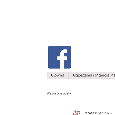
Parafia Kamień W
św. Antoniego
Padewskiego
Główna
Ogłoszenia i Intencje M
Wszystkie posty
Parafia
8 paź 2022
1 