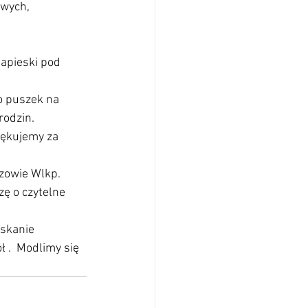
wych, 
Papieski pod 
do puszek na 
rodzin.
iękujemy za 
rzowie Wlkp.
zę o czytelne 
oskanie 
 .  Modlimy się 