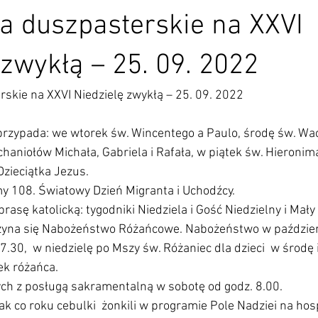
a duszpasterskie na XXVI
 zwykłą – 25. 09. 2022
skie na XXVI Niedzielę zwykłą – 25. 09. 2022
u przypada: we wtorek św. Wincentego a Paulo, środę św. Wa
haniołów Michała, Gabriela i Rafała, w piątek św. Hieronima 
Dzieciątka Jezus.
imy 108. Światowy Dzień Migranta i Uchodźcy.
prasę katolicką: tygodniki Niedziela i Gość Niedzielny i Mały
oczyna się Nabożeństwo Różańcowe. Nabożeństwo w paździer
.30,  w niedzielę po Mszy św. Różaniec dla dzieci  w środę i
ek różańca.
rych z posługą sakramentalną w sobotę od godz. 8.00.
ak co roku cebulki  żonkili w programie Pole Nadziei na hos