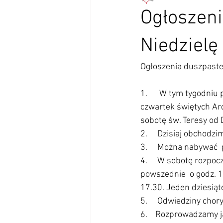
Ogłoszeni
Niedzielę
Ogłoszenia duszpaster
1.      W tym tygodni
czwartek świętych Arc
sobotę św. Teresy od 
2.     Dzisiaj obchodz
3.     Można nabywać  
4.     W sobotę rozp
powszednie  o godz. 17
17.30. Jeden dziesiąt
5.     Odwiedziny cho
6.    Rozprowadzamy j