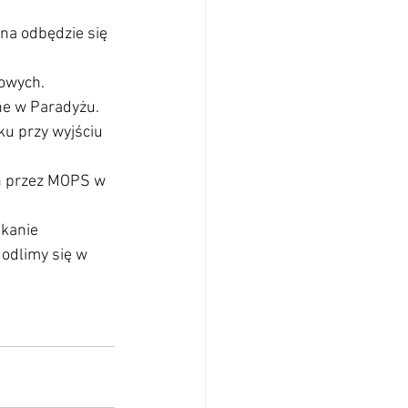
na odbędzie się 
cowych.
ne w Paradyżu. 
ku przy wyjściu 
h przez MOPS w 
skanie 
odlimy się w 