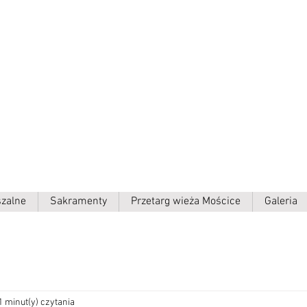
ielki p.w.
szalne
Sakramenty
Przetarg wieża Mościce
Galeria
1 minut(y) czytania