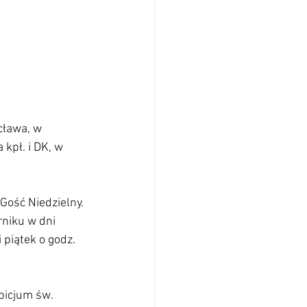
cława, w 
kpł. i DK, w 
 Gość Niedzielny.
niku w dni 
 piątek o godz. 
picjum św. 