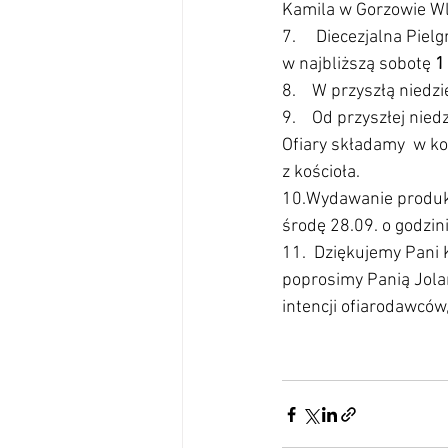
Kamila w Gorzowie Wlk
7.     Diecezjalna Pi
w najbliższą sobotę 
1
8.    W przyszłą nied
9.    Od przyszłej ni
Ofiary składamy  w kop
z kościoła.
10.Wydawanie produk
środę 28.09. o godzin
11.  Dziękujemy Pani 
poprosimy Panią Jolan
intencji ofiarodawców