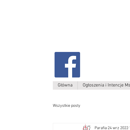
Parafia Kamień W
św. Antoniego
Padewskiego
Główna
Ogłoszenia i Intencje M
Wszystkie posty
Parafia
24 wrz 2022