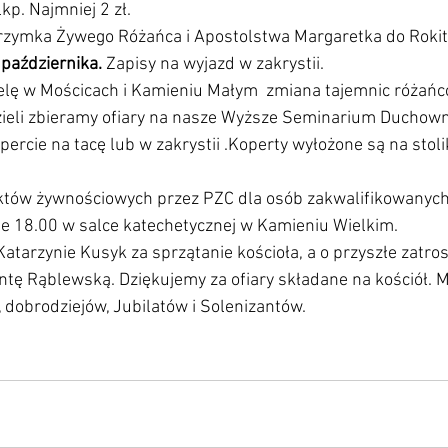
p. Najmniej 2 zł.
elgrzymka Żywego Różańca i Apostolstwa Margaretka do Rokit
 października. 
Zapisy na wyjazd w zakrystii.
zielę w Mościcach i Kamieniu Małym  zmiana tajemnic różań
edzieli zbieramy ofiary na nasze Wyższe Seminarium Duchow
ercie na tacę lub w zakrystii .Koperty wyłożone są na stoli
tów żywnościowych przez PZC dla osób zakwalifikowanyc
ie 18.00 w salce katechetycznej w Kamieniu Wielkim.
Katarzynie Kusyk za sprzątanie kościoła, a o przyszłe zatro
tę Rąblewską. Dziękujemy za ofiary składane na kościół. M
, dobrodziejów, Jubilatów i Solenizantów.