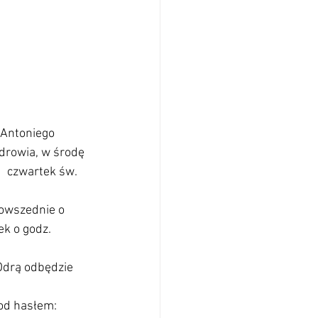
 Antoniego 
Zdrowia, w środę 
   czwartek św. 
owszednie o 
ek o godz. 
 Odrą odbędzie 
pod hasłem: 