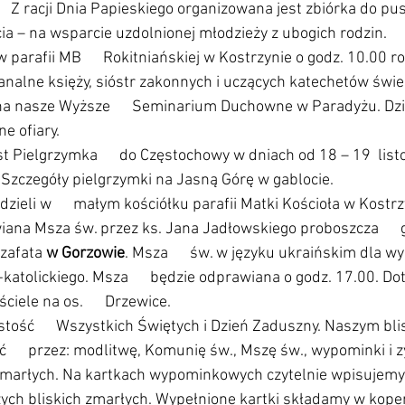
      Z racji Dnia Papieskiego organizowana jest zbiórka do pusz
ia – na wsparcie uzdolnionej młodzieży z ubogich rodzin.
w parafii MB      Rokitniańskiej w Kostrzynie o godz. 10.00 r
kanalne księży, sióstr zakonnych i uczących katechetów świe
na nasze Wyższe      Seminarium Duchowne w Paradyżu. Dz
e ofiary.
 Pielgrzymka      do Częstochowy w dniach od 18 – 19  listopa
. Szczegóły pielgrzymki na Jasną Górę w gablocie.
edzieli w      małym kościółku parafii Matki Kościoła w Kostr
wiana Msza św. przez ks. Jana Jadłowskiego proboszcza      g
ozafata 
w Gorzowie
. Msza      św. w języku ukraińskim dla 
katolickiego. Msza      będzie odprawiana o godz. 17.00. Do
iele na os.      Drzewice.
ystość      Wszystkich Świętych i Dzień Zaduszny. Naszym bl
    przez: modlitwę, Komunię św., Mszę św., wypominki i z
 zmarłych. Na kartkach wypominkowych czytelnie wpisujemy 
zych bliskich zmarłych. Wypełnione kartki składamy w koperci