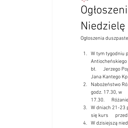
Ogłoszeni
Niedzielę
Ogłoszenia duszpaster
W tym tygodniu pr
Antiocheńskiego  
bł.      Jerzego P
Jana Kantego Kpł
Nabożeństwo Róża
godz. 17.30, w   
17.30.      Różan
W dniach 21-23 pa
się kurs      pr
W dzisiejszą nied