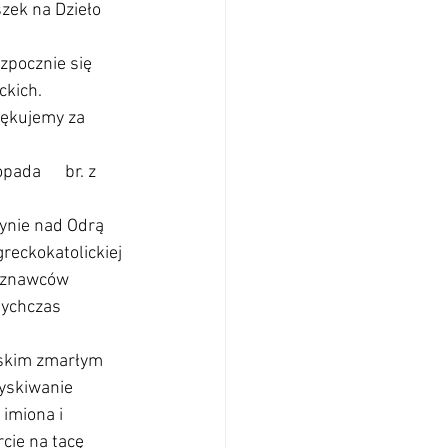
ek na Dzieło      
ozpocznie się 
ckich.
iękujemy za 
da      br. z 
zynie nad Odrą 
reckokatolickiej 
wyznawców 
tychczas 
iskim zmarłym 
yskiwanie 
imiona i 
e na tacę      