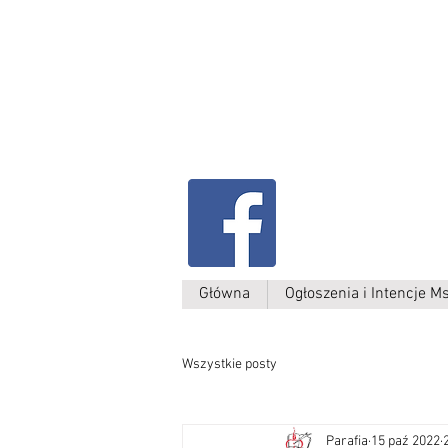
Parafia Kamień W
św. Antoniego
Padewskiego
Główna
Ogłoszenia i Intencje M
Wszystkie posty
Parafia
15 paź 2022