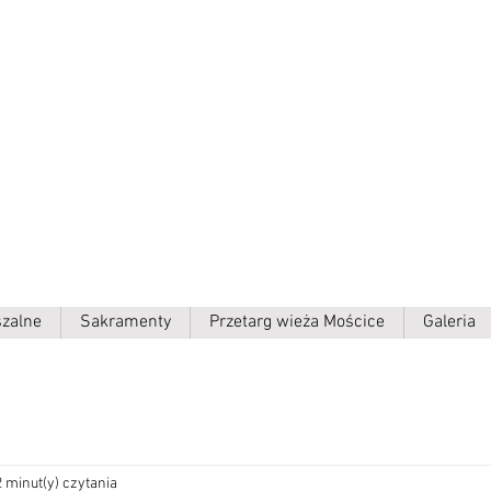
ielki p.w.
szalne
Sakramenty
Przetarg wieża Mościce
Galeria
2 minut(y) czytania