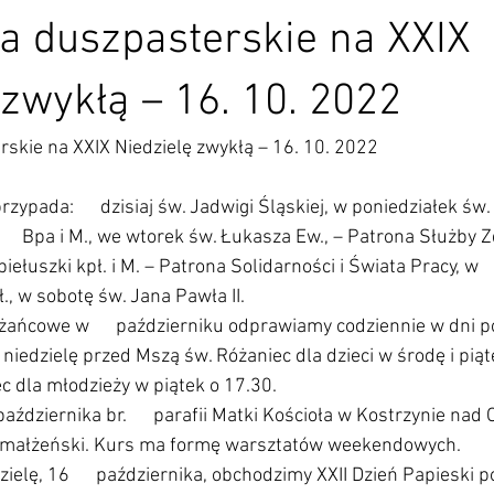
a duszpasterskie na XXIX
 zwykłą – 16. 10. 2022
skie na XXIX Niedzielę zwykłą – 16. 10. 2022
zypada:      dzisiaj św. Jadwigi Śląskiej, w poniedziałek św.
    Bpa i M., we wtorek św. Łukasza Ew., – Patrona Służby 
opiełuszki kpł. i M. – Patrona Solidarności i Świata Pracy, w   
., w sobotę św. Jana Pawła II.
ńcowe w      październiku odprawiamy codziennie w dni p
   niedzielę przed Mszą św. Różaniec dla dzieci w środę i piąt
iec dla młodzieży w piątek o 17.30.
ździernika br.      parafii Matki Kościoła w Kostrzynie nad
zedmałżeński. Kurs ma formę warsztatów weekendowych. 
zielę, 16      października, obchodzimy XXII Dzień Papieski 