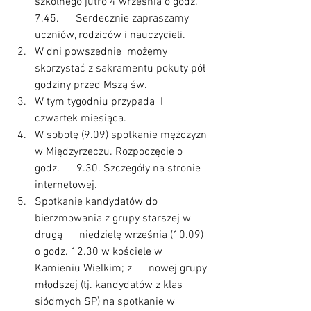
szkolnego jutro 4 września o godz. 
7.45.      Serdecznie zapraszamy 
uczniów, rodziców i nauczycieli.
W dni powszednie  możemy      
skorzystać z sakramentu pokuty pół 
godziny przed Mszą św.
W tym tygodniu przypada  I      
czwartek miesiąca. 
W sobotę (9.09) spotkanie mężczyzn 
w Międzyrzeczu. Rozpoczęcie o 
godz.      9.30. Szczegóły na stronie 
internetowej.
Spotkanie kandydatów do 
bierzmowania z grupy starszej w 
drugą      niedzielę września (10.09) 
o godz. 12.30 w kościele w 
Kamieniu Wielkim; z      nowej grupy 
młodszej (tj. kandydatów z klas 
siódmych SP) na spotkanie w      