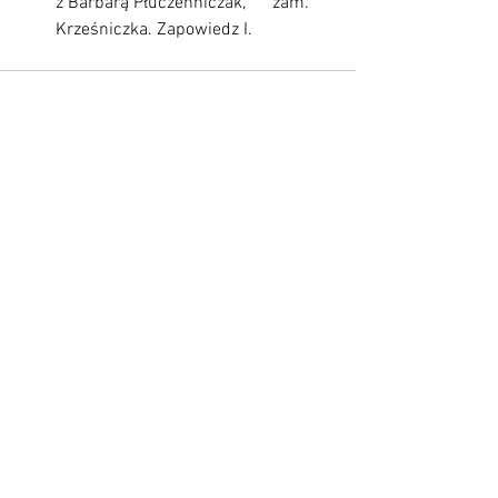
z Barbarą Płuczenniczak,      zam. 
Krześniczka. Zapowiedz I. 
Zobacz wszystkie
Ostatnie posty