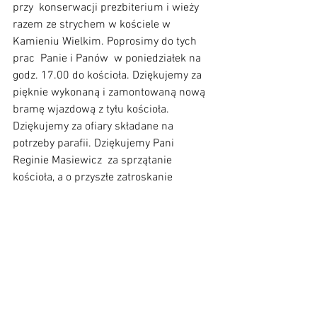
przy  konserwacji prezbiterium i wieży  
razem ze strychem w kościele w 
Kamieniu Wielkim. Poprosimy do tych 
prac  Panie i Panów  w poniedziałek na 
godz. 17.00 do kościoła. Dziękujemy za 
pięknie wykonaną i zamontowaną nową  
bramę wjazdową z tyłu kościoła.  
Dziękujemy za ofiary składane na 
potrzeby parafii. Dziękujemy Pani 
Reginie Masiewicz  za sprzątanie 
kościoła, a o przyszłe zatroskanie 
poprosimy Pana Bartosza Masiewicza . 
Modlimy się w intencji Solenizantów, 
Jubilatów i dobrodziejów, za 
przebywających na urlopach, za dzieci i 
młodzież przebywających na wakacjach.