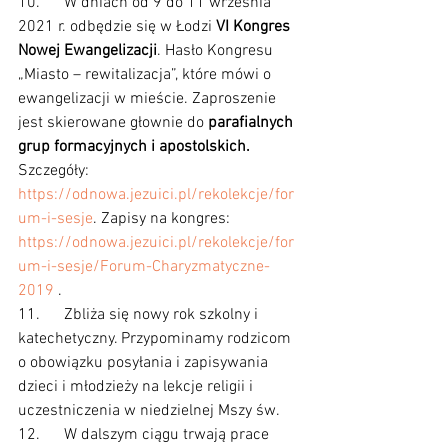
10.      W dniach od 9 do 11 września 
2021 r. odbędzie się w Łodzi
 VI Kongres 
Nowej Ewangelizacji
. Hasło Kongresu 
„Miasto – rewitalizacja”, które mówi o 
ewangelizacji w mieście. Zaproszenie 
jest skierowane głownie do 
parafialnych 
grup formacyjnych i apostolskich.
Szczegóły: 
https://odnowa.jezuici.pl/rekolekcje/for
um-i-sesje
. Zapisy na kongres: 
https://odnowa.jezuici.pl/rekolekcje/for
um-i-sesje/Forum-Charyzmatyczne-
2019
 .
11.      Zbliża się nowy rok szkolny i 
katechetyczny. Przypominamy rodzicom 
o obowiązku posyłania i zapisywania 
dzieci i młodzieży na lekcje religii i 
uczestniczenia w niedzielnej Mszy św.
12.      W dalszym ciągu trwają prace 