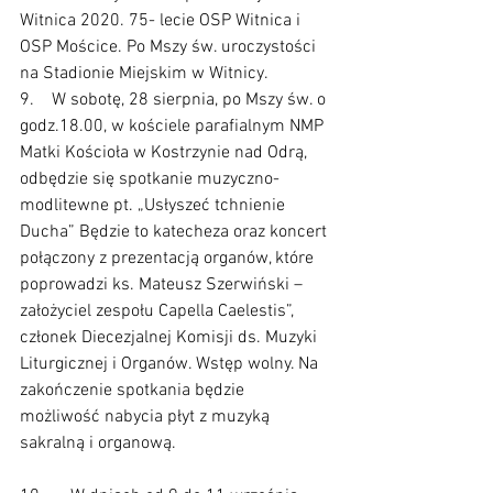
Witnica 2020. 75- lecie OSP Witnica i 
OSP Mościce. Po Mszy św. uroczystości 
na Stadionie Miejskim w Witnicy.
9.    W sobotę, 28 sierpnia, po Mszy św. o 
godz.18.00, w kościele parafialnym NMP 
Matki Kościoła w Kostrzynie nad Odrą, 
odbędzie się spotkanie muzyczno-
modlitewne pt. „Usłyszeć tchnienie 
Ducha” Będzie to katecheza oraz koncert 
połączony z prezentacją organów, które 
poprowadzi ks. Mateusz Szerwiński – 
założyciel zespołu Capella Caelestis”, 
członek Diecezjalnej Komisji ds. Muzyki 
Liturgicznej i Organów. Wstęp wolny. Na 
zakończenie spotkania będzie 
możliwość nabycia płyt z muzyką 
sakralną i organową. 