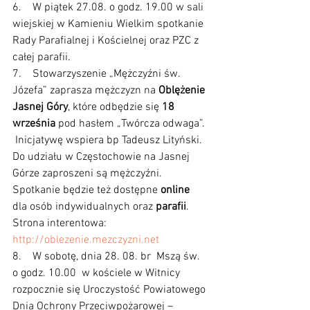
6.    W piątek 27.08. o godz. 19.00 w sali 
wiejskiej w Kamieniu Wielkim spotkanie 
Rady Parafialnej i Kościelnej oraz PZC z 
całej parafii. 
7.    Stowarzyszenie „Mężczyźni św. 
Józefa” zaprasza mężczyzn na 
Oblężenie 
Jasnej Góry
, które odbędzie się 
18 
września 
pod hasłem „Twórcza odwaga”. 
Inicjatywę wspiera bp Tadeusz Lityński. 
Do udziału w Częstochowie na Jasnej 
Górze zaproszeni są mężczyźni. 
Spotkanie będzie też dostępne 
online 
dla osób indywidualnych oraz 
parafii
. 
Strona interentowa: 
http://oblezenie.mezczyzni.net
8.    W sobotę, dnia 28. 08. br  Mszą św. 
o godz. 10.00  w kościele w Witnicy 
rozpocznie się Uroczystość Powiatowego 
Dnia Ochrony Przeciwpożarowej – 