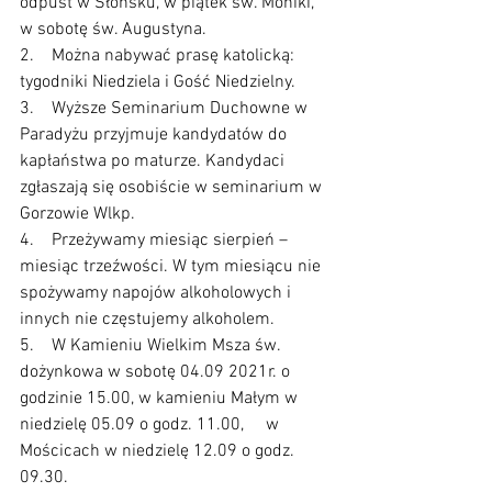
odpust w Słońsku, w piątek św. Moniki, 
w sobotę św. Augustyna.
2.    Można nabywać prasę katolicką: 
tygodniki Niedziela i Gość Niedzielny.
3.    Wyższe Seminarium Duchowne w 
Paradyżu przyjmuje kandydatów do 
kapłaństwa po maturze. Kandydaci 
zgłaszają się osobiście w seminarium w 
Gorzowie Wlkp.
4.    Przeżywamy miesiąc sierpień – 
miesiąc trzeźwości. W tym miesiącu nie 
spożywamy napojów alkoholowych i 
innych nie częstujemy alkoholem.
5.    W Kamieniu Wielkim Msza św. 
dożynkowa w sobotę 04.09 2021r. o 
godzinie 15.00, w kamieniu Małym w 
niedzielę 05.09 o godz. 11.00,     w 
Mościcach w niedzielę 12.09 o godz. 
09.30.