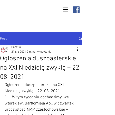
Parafia Kamień
Wielki p.w. św.
Antoniego
Padewskiego
Post
Parafia
21 sie 2021
2 minut(y) czytania
Ogłoszenia duszpasterskie
na XXI Niedzielę zwykłą – 22.
08. 2021
Ogłoszenia duszpasterskie na XXI 
Niedzielę zwykłą – 22. 08. 2021
1.    W tym tygodniu obchodzimy: we 
wtorek św. Bartłomieja Ap., w czwartek 
uroczystość NMP Częstochowskiej – 