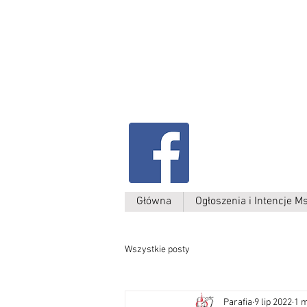
Parafia Kamień W
św. Antoniego
Padewskiego
Główna
Ogłoszenia i Intencje M
Wszystkie posty
Parafia
9 lip 2022
1 m