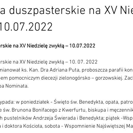
a duszpasterskie na XV Ni
10.07.2022
rskie na XV Niedzielę zwykłą – 10.07.2022
skie na XV Niedzielę zwykłą – 10. 07. 2022
mianował ks. Kan. Dra Adriana Puta, proboszcza parafii kon
upem pomocniczym diecezji zielonogórsko – gorzowskiej. Za
Bpa Nominata.
ypada: w poniedziałek - Święto św. Benedykta, opata, patro
 św. Brunona Bonifacego z Kwerfurtu, biskupa i męczennika
 pustelników Andrzeja Świerada i Benedykta; piątek -Wsp
i doktora Kościoła, sobota - Wspomnienie Najświętszej Ma