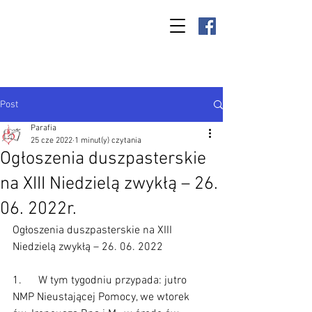
Parafia Kamień
Wielki p.w. św.
Antoniego
Padewskiego
Post
Parafia
25 cze 2022
1 minut(y) czytania
Ogłoszenia duszpasterskie
na XIII Niedzielą zwykłą – 26.
06. 2022r.
Ogłoszenia duszpasterskie na XIII 
Niedzielą zwykłą – 26. 06. 2022
1.      W tym tygodniu przypada: jutro 
NMP Nieustającej Pomocy, we wtorek 