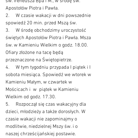
św. Ireneusza Bpa i M., w środę św. 
Apostołów Piotra i Pawła.
2.     W czasie wakacji w dni powszednie 
spowiedź 20 min. przed Mszą św.
3.     W środę obchodzimy uroczystość 
świętych Apostołów Piotra i Pawła. Msza 
św. w Kamieniu Wielkim o godz. 18.00. 
Ofiary złożone na tacę będą 
przeznaczone na Świętopietrze.
4.     W tym tygodniu przypada I piątek i I 
sobota miesiąca. Spowiedź we wtorek w 
Kamieniu Małym, w czwartek w 
Mościcach i  w  piątek w Kamieniu 
Wielkim od godz. 17.30.
5.     Rozpoczął się czas wakacyjny dla 
dzieci, młodzieży a także dorosłych. W 
czasie wakacji nie zapominajmy o 
modlitwie, niedzielnej Mszy św. i o 
naszej chrześcijańskiej postawie. 