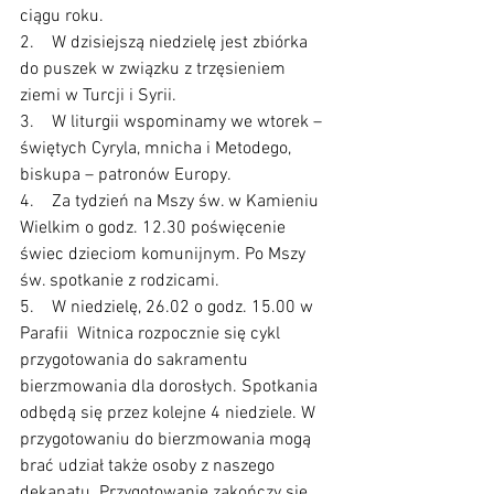
ciągu roku.
2.    W dzisiejszą niedzielę jest zbiórka 
do puszek w związku z trzęsieniem 
ziemi w Turcji i Syrii.
3.    W liturgii wspominamy we wtorek – 
świętych Cyryla, mnicha i Metodego, 
biskupa – patronów Europy.
4.    Za tydzień na Mszy św. w Kamieniu 
Wielkim o godz. 12.30 poświęcenie 
świec dzieciom komunijnym. Po Mszy 
św. spotkanie z rodzicami.
5.    W niedzielę, 26.02 o godz. 15.00 w 
Parafii  Witnica rozpocznie się cykl 
przygotowania do sakramentu 
bierzmowania dla dorosłych. Spotkania 
odbędą się przez kolejne 4 niedziele. W 
przygotowaniu do bierzmowania mogą 
brać udział także osoby z naszego 
dekanatu. Przygotowanie zakończy się 