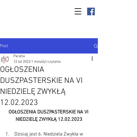
Parafia Kamień
Wielki p.w. św.
Antoniego
Padewskiego
Post
Parafia
12 lut 2023
1 minut(y) czytania
OGŁOSZENIA
DUSZPASTERSKIE NA VI
NIEDZIELĘ ZWYKŁĄ
12.02.2023
OGŁOSZENIA DUSZPASTERSKIE NA VI 
NIEDZIELĘ ZWYKŁĄ 12.02.2023
1.    Dzisiaj jest 6. Niedziela Zwykła w 