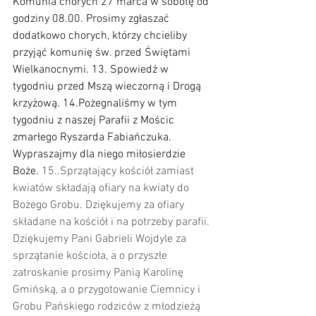
Komunia chorych 27 marca w sobotę od 
godziny 08.00. Prosimy zgłaszać 
dodatkowo chorych, którzy chcieliby 
przyjąć komunię św. przed Świętami 
Wielkanocnymi. 13. Spowiedź w 
tygodniu przed Mszą wieczorną i Drogą 
krzyżową. 14.Pożegnaliśmy w tym 
tygodniu z naszej Parafii z Mościc 
zmarłego Ryszarda Fabiańczuka. 
Wypraszajmy dla niego miłosierdzie 
Boże. 
15..Sprzątający kościół zamiast 
kwiatów składają ofiary na kwiaty do 
Bożego Grobu. Dziękujemy za ofiary 
składane na kościół i na potrzeby parafii. 
Dziękujemy Pani Gabrieli Wojdyle za 
sprzątanie kościoła, a o przyszłe 
zatroskanie prosimy Panią Karolinę 
Gmińską, a o przygotowanie Ciemnicy i 
Grobu Pańskiego rodziców z młodzieżą 