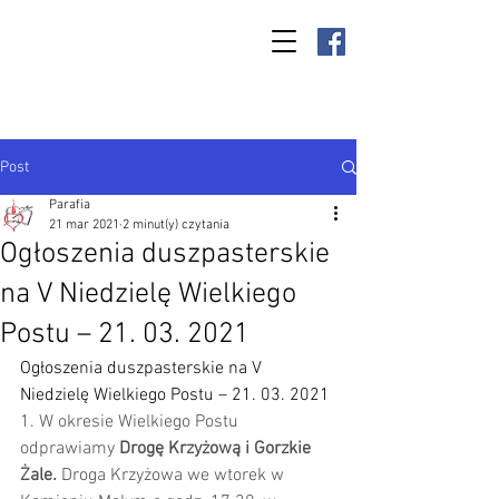
Parafia Kamień
Wielki p.w. św.
Antoniego
Padewskiego
Post
Parafia
21 mar 2021
2 minut(y) czytania
Ogłoszenia duszpasterskie
na V Niedzielę Wielkiego
Postu – 21. 03. 2021
Ogłoszenia duszpasterskie na V 
Niedzielę Wielkiego Postu – 21. 03. 2021 
1. W okresie Wielkiego Postu 
odprawiamy 
Drogę Krzyżową i Gorzkie 
Żale
.
 Droga Krzyżowa we wtorek w 