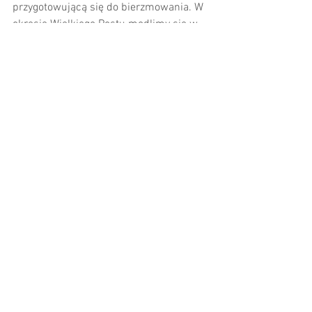
przygotowującą się do bierzmowania. W 
okresie Wielkiego Postu modlimy się w 
intencji Solenizantów i Jubilatów,  dzieci 
przygotowujących się do I Komunii św. i 
młodzieży do sakramentu 
Bierzmowania. Wszystkim życzymy 
zdrowia i błogosławieństwa 
Zobacz wszystkie
Ostatnie posty