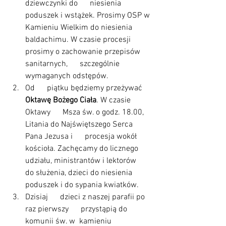
dziewczynki do      niesienia 
poduszek i wstążek. Prosimy OSP w 
Kamieniu Wielkim do niesienia      
baldachimu. W czasie procesji 
prosimy o zachowanie przepisów 
sanitarnych,      szczególnie 
wymaganych odstępów.
Od      piątku będziemy przeżywać 
Oktawę Bożego Ciała
. W czasie 
Oktawy      Msza św. o godz. 18.00, 
Litania do Najświętszego Serca 
Pana Jezusa i      procesja wokół 
kościoła. Zachęcamy do licznego 
udziału, ministrantów i lektorów      
do służenia, dzieci do niesienia 
poduszek i do sypania kwiatków.
Dzisiaj      dzieci z naszej parafii po 
raz pierwszy      przystąpią do 
komunii św. w  kamieniu      