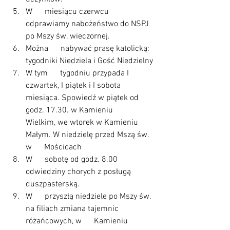
W      miesiącu czerwcu 
odprawiamy nabożeństwo do NSPJ 
po Mszy św. wieczornej.
Można      nabywać prasę katolicką: 
tygodniki Niedziela i Gość Niedzielny
W tym      tygodniu przypada I 
czwartek, I piątek i I sobota 
miesiąca. Spowiedź w piątek od 
godz. 17.30. w Kamieniu      
Wielkim, we wtorek w Kamieniu 
Małym. W niedzielę przed Mszą św. 
w      Mościcach
W      sobotę od godz. 8.00 
odwiedziny chorych z posługą 
duszpasterską.
W      przyszłą niedziele po Mszy św. 
na filiach zmiana tajemnic 
różańcowych, w      Kamieniu 