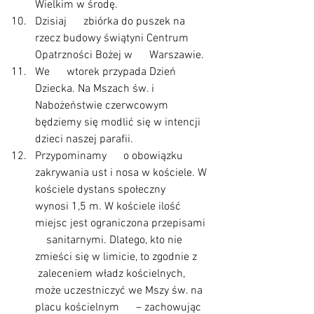
Wielkim w środę.
Dzisiaj      zbiórka do puszek na 
rzecz budowy świątyni Centrum 
Opatrzności Bożej w      Warszawie.
We      wtorek przypada Dzień 
Dziecka. Na Mszach św. i 
Nabożeństwie czerwcowym      
będziemy się modlić się w intencji 
dzieci naszej parafii.
Przypominamy      o obowiązku 
zakrywania ust i nosa w kościele. W 
kościele dystans społeczny      
wynosi 1,5 m. W kościele ilość 
miejsc jest ograniczona przepisami  
    sanitarnymi. Dlatego, kto nie 
zmieści się w limicie, to zgodnie z     
 zaleceniem władz kościelnych, 
może uczestniczyć we Mszy św. na 
placu kościelnym      – zachowując 