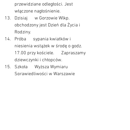
przewidziane odległości. Jest 
włączone nagłośnienie.
Dzisiaj      w Gorzowie Wlkp. 
obchodzony jest Dzień dla Życia i 
Rodziny.
Próba      sypania kwiatków i 
niesienia wstążek w środę o godz. 
17.00 przy kościele.      Zapraszamy 
dziewczynki i chłopców.
Szkoła      Wyższa Wymiaru 
Sprawiedliwości w Warszawie 
przyjmuje kandydatów na studia      
magisterskie, kierunek prawo. 
Studia są bezpłatne.
Trwa      Narodowy Spis 
Powszechny. Udział w spisie jest 
obowiązkiem obywatelskim.      
Urząd Statystyczny zachęca do 
wypełnienia tego obowiązku przez 