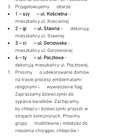
Przygotowujemy      ołtarze:
1 – szy      – ul. Kościelna
 – 
mieszkańcy ul. Kościelnej
2 – gi      – ul. Stawna
 –      dekorują 
mieszkańcy ul. Stawnej
3 – ci      – ul. Gorzowska
 –       
mieszkańcy ul. Gorzowskiej
4 – ty      – ul. Pocztowa
 –      
dekorują mieszkańcy ul. Pocztowej.
Prosimy      o udekorowanie domów 
na trasie procesji emblematami 
religijnymi i      wywieszenie flag. 
Zapraszamy dziewczynki do 
sypania kwiatków. Zachęcamy,      
by chłopcy i dziewczynki przyszli w 
strojach komunijnych. Prosimy 
grupy      modlitewne i młodzież do 
niesienia chorągwi, chłopców i 