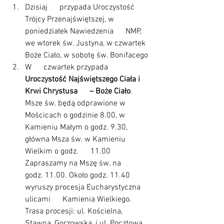
Dzisiaj      przypada Uroczystość 
Trójcy Przenajświętszej, w 
poniedziałek Nawiedzenia      NMP, 
we wtorek św. Justyna, w czwartek 
Boże Ciało, w sobotę św. Bonifacego
W      czwartek przypada
Uroczystość Najświętszego Ciała i 
Krwi Chrystusa      – Boże Ciało
. 
Msze św. będą odprawione w 
Mościcach o godzinie 8.00, w      
Kamieniu Małym o godz. 9.30, 
główna Msza św. w Kamieniu 
Wielkim o godz.      11.00  
Zapraszamy na Mszę św. na      
godz. 11.00. Około godz. 11.40 
wyruszy procesja Eucharystyczna 
ulicami      Kamienia Wielkiego. 
Trasa procesji: ul. Kościelna, 
Stawna, Gorzowska, i ul. Pocztowa.