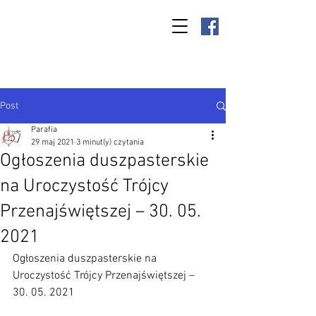
Parafia Kamień
Wielki p.w. św.
Antoniego
Padewskiego
Post
Parafia
29 maj 2021
3 minut(y) czytania
Ogłoszenia duszpasterskie
na Uroczystość Trójcy
Przenajświętszej – 30. 05.
2021
Ogłoszenia duszpasterskie na 
Uroczystość Trójcy Przenajświętszej – 
30. 05. 2021