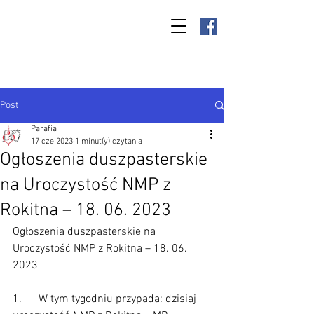
Parafia Kamień
Wielki p.w. św.
Antoniego
Padewskiego
Post
Parafia
17 cze 2023
1 minut(y) czytania
Ogłoszenia duszpasterskie
na Uroczystość NMP z
Rokitna – 18. 06. 2023
Ogłoszenia duszpasterskie na 
Uroczystość NMP z Rokitna – 18. 06. 
2023
1.      W tym tygodniu przypada: dzisiaj 