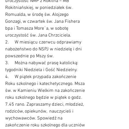
uroczystość NMP z Rokitna – MB 
Rokitniańskiej, w poniedziałek św. 
Romualda, w środę św. Alojzego 
Gonzagi, w czwartek św. Jana Fishera 
bpa i Tomasza More`a, w sobotę 
uroczystość św. Jana Chrzciciela.
2.     W miesiącu czerwcu odprawiamy  
nabożeństwo do NSPJ w niedzielę i dni 
powszednie po Mszy św. 
3.     Można nabywać prasę katolicką: 
tygodniki Niedziela i Gość Niedzielny.
4.     W piątek przypada zakończenie 
Roku szkolnego i katechetycznego. Msza 
św. w Kamieniu Wielkim na zakończenie 
roku szkolnego będzie w piątek o godz. 
7.45 rano. Zapraszamy dzieci, młodzież, 
rodziców, opiekunów,  nauczycieli i 
wychowawców. Spowiedź na 
zakończenie roku szkolnego dla uczniów 