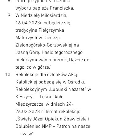
Jutro przypada X rocznica      
wyboru papieża Franciszka.
W Niedzielę Miłosierdzia,      
16.04.2023r. odbędzie się 
tradycyjna Pielgrzymka 
Maturzystów Diecezji      
Zielonogórsko-Gorzowskiej na 
Jasną Górę. Hasło tegorocznego      
pielgrzymowania brzmi: „Dążcie do 
tego, co w górze.” 
Rekolekcje dla członków Akcji      
Katolickiej odbędą się w Ośrodku 
Rekolekcyjnym „Lubuski Nazaret” w 
Kęszycy      Leśnej koło 
Międzyrzecza, w dniach 24-
26.03.2023 r. Temat rekolekcji:      
„Święty Józef Opiekun Zbawiciela i 
Oblubieniec NMP – Patron na nasze  
    czasy”.