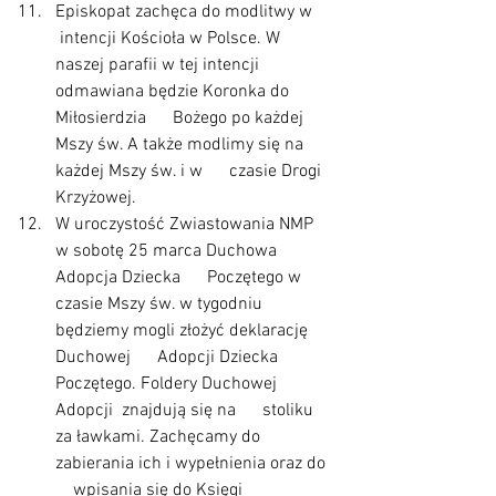
Episkopat zachęca do modlitwy w     
 intencji Kościoła w Polsce. W 
naszej parafii w tej intencji  
odmawiana będzie Koronka do 
Miłosierdzia      Bożego po każdej 
Mszy św. A także modlimy się na 
każdej Mszy św. i w      czasie Drogi 
Krzyżowej.
W uroczystość Zwiastowania NMP  
w sobotę 25 marca Duchowa 
Adopcja Dziecka      Poczętego w 
czasie Mszy św. w tygodniu  
będziemy mogli złożyć deklarację 
Duchowej      Adopcji Dziecka 
Poczętego. Foldery Duchowej 
Adopcji  znajdują się na      stoliku 
za ławkami. Zachęcamy do 
zabierania ich i wypełnienia oraz do  
    wpisania się do Księgi 