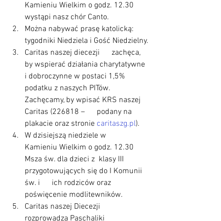
Kamieniu Wielkim o godz. 12.30 
wystąpi nasz chór Canto. 
Można nabywać prasę katolicką:      
tygodniki Niedziela i Gość Niedzielny.
Caritas naszej diecezji      zachęca, 
by wspierać działania charytatywne 
i dobroczynne w postaci 1,5%      
podatku z naszych PITów. 
Zachęcamy, by wpisać KRS naszej 
Caritas (226818 –      podany na 
plakacie oraz stronie 
caritaszg.pl
).
W dzisiejszą niedziele w      
Kamieniu Wielkim o godz. 12.30 
Msza św. dla dzieci z  klasy III  
przygotowujących się do I Komunii 
św. i      ich rodziców oraz 
poświęcenie modlitewników. 
Caritas naszej Diecezji      
rozprowadza Paschaliki 