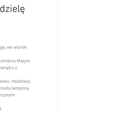
dzielę
ego, we wtorek 
 Kamieniu Małym 
ewnątrz z 
zieci, młodzieży 
nosiły lampiony.
nicznymi 
ł.