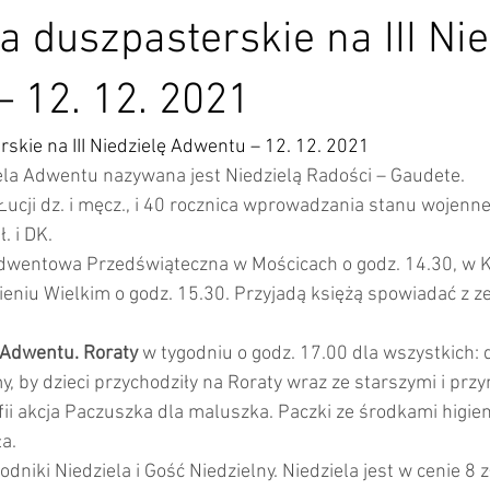
a duszpasterskie na III Nie
 12. 12. 2021
skie na III Niedzielę Adwentu – 12. 12. 2021
dziela Adwentu nazywana jest Niedzielą Radości – Gaudete.
Łucji dz. i męcz., i 40 rocznica wprowadzania stanu wojenn
. i DK.
 Adwentowa Przedświąteczna w Mościcach o godz. 14.30, w
ieniu Wielkim o godz. 15.30. Przyjadą księżą spowiadać z z
Adwentu. Roraty
 w tygodniu o godz. 17.00 dla wszystkich: d
, by dzieci przychodziły na Roraty wraz ze starszymi i przy
fii akcja Paczuszka dla maluszka. Paczki ze środkami higie
a. 
niki Niedziela i Gość Niedzielny. Niedziela jest w cenie 8 z