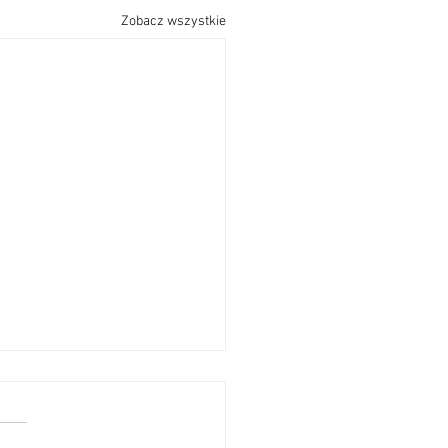
Zobacz wszystkie
szenia Parafialne17
ZIELA ZWYKŁA26 LIPIEC
026.
zenia Parafialne 17