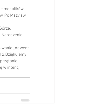
nie medalików 
nów. Po Mszy św 
                  
oże Narodzenie  
             
       12.Dziękujemy 
sprzątanie 
 w intencji 