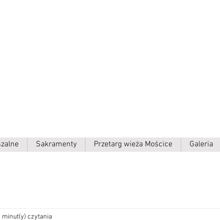
ielki p.w.
szalne
Sakramenty
Przetarg wieża Mościce
Galeria
 minut(y) czytania