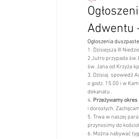
Ogłoszeni
Adwentu –
Ogłoszenia duszpaster
1. Dzisiejsza III Nie
2.Jutro przypada św. 
św. Jana od Krzyża kpł
3. Dzisiaj  spowiedź
o godz. 15.00 i w Kam
dekanatu .  
4. 
Przeżywamy okres 
i dorosłych. Zachęcamy
5. Trwa w naszej para
przynosimy do kościoł
6. Można nabywać tygod