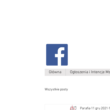
Parafia Kamień W
św. Antoniego
Padewskiego
Główna
Ogłoszenia i Intencje M
Wszystkie posty
Parafia
11 gru 2021
1