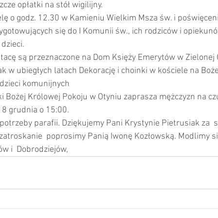
ze opłatki na stół wigilijny.
ielę o godz. 12.30 w Kamieniu Wielkim Msza św. i poświęce
przygotowujących się do I Komunii św., ich rodziców i opieku
dzieci.
 tacę są przeznaczone na Dom Księży Emerytów w Zielonej Górze.  
       10.Jak w ubiegłych latach Dekorację i choinki w kościele na B
nijnych                                                                                
a o 15:00.                                                                     
potrzeby parafii. Dziękujemy Pani Krystynie Pietrusiak za  
e zatroskanie  poprosimy Panią Iwonę Kozłowską. Modlimy się
ów i  Dobrodziejów,