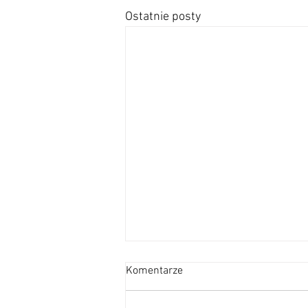
Ostatnie posty
OGŁOSZENIA
Komentarze
DUSZPASTERSKIE – XVIII
NIEDZIELA ZWYKŁA –
OGŁOSZENIA DUSZPASTERSKIE –