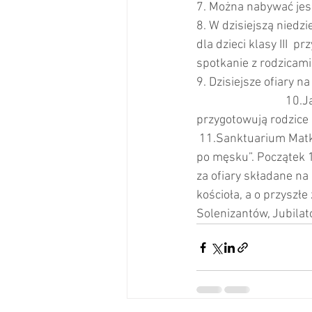
7. Można nabywać jeszc
8. W dzisiejszą niedz
dla dzieci klasy III  
spotkanie z rodzicami 
9. Dzisiejsze ofiary na
                         
przygotowują rodzice dzieci komu
 11.Sanktuarium Matki Bożej Królowej Pokoju w Otyniu zaprasza mężczyzn na czuwanie „Adwent 
po męsku”. Początek 18 grudni
za ofiary składane na 
kościoła, a o przyszł
Solenizantów, Jubilat