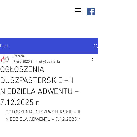
Parafia Kamień
Wielki p.w. św.
Antoniego
Padewskiego
Post
Parafia
7 gru 2025
2 minut(y) czytania
OGŁOSZENIA
DUSZPASTERSKIE – II
NIEDZIELA ADWENTU –
7.12.2025 r.
OGŁOSZENIA DUSZPASTERSKIE – II 
NIEDZIELA ADWENTU – 7.12.2025 r.