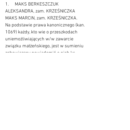
1.     MAKS BERKESZCZUK 
ALEKSANDRA, zam. KRZEŚNICZKA
MAKS MARCIN, zam. KRZEŚNICZKA.
Na podstawie prawa kanonicznego (kan. 
1069) każdy, kto wie o przeszkodach 
uniemożliwiających w/w zawarcie 
związku małżeńskiego, jest w sumieniu 
zobowiązany powiadomić o nich ks. 
Proboszcza.
Zobacz wszystkie
Ostatnie posty