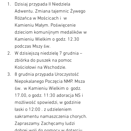
Dzisiaj przypada II Niedziela 
Adwentu. Zmiana tajemnic Żywego 
Różańca w Mościcach i  w 
Kamieniu Małym. Poświęcenie 
dzieciom komunijnym medalików w 
Kamieniu Wielkim o godz. 12.30 
podczas Mszy św.
W dzisiejszą niedzielę 7 grudnia – 
zbiórka do puszek na pomoc 
Kościołowi na Wschodzie.
8 grudnia przypada Uroczystość 
Niepokalanego Poczęcia NMP. Msza 
św.  w Kamieniu Wielkim o  godz. 
17.00, o godz. 11:30 adoracja NS i 
możliwość spowiedzi, w godzinie 
łaski o 12:00 . z udzieleniem 
sakramentu namaszczenia chorych. 
Zapraszamy. Zachęcamy ludzi 
dobrej woli do pomocy w dotarciu 