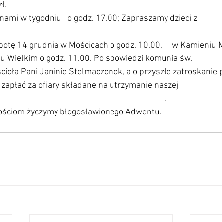
                                                                                             
nami w tygodniu   o godz. 17.00; Zapraszamy dzieci z 
                                                                                                
tę 14 grudnia w Mościcach o godz. 10.00,     w Kamieniu 
Wielkim o godz. 11.00. Po spowiedzi komunia św.               
ścioła Pani Janinie Stelmaczonok, a o przyszłe zatroskanie
 zapłać za ofiary składane na utrzymanie naszej 
                                                                               .                            
Gościom życzymy błogosławionego Adwentu.