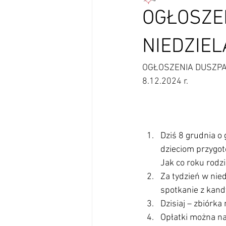
OGŁOSZEN
NIEDZIE
OGŁOSZENIA DUSZPA
8.12.2024 r.
Dziś 8 grudnia o
dzieciom przygot
Jak co roku rodz
Za tydzień w nie
spotkanie z kan
Dzisiaj – zbiórk
Opłatki można nab