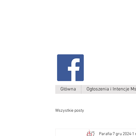
Parafia Kamień W
św. Antoniego
Padewskiego
Główna
Ogłoszenia i Intencje M
Wszystkie posty
Parafia
7 gru 2024
1 