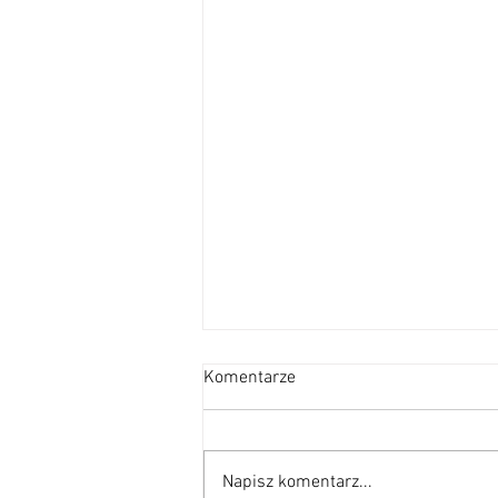
Intencje Mszalne od 09 do 16
Komentarze
sierpnia 2026 r.
Intencje Mszalne od 09 do 16
sierpnia 2026 r. Niedziela 09
Napisz komentarz...
sierpnia Kamień Wi