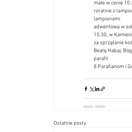
małe w cenie 10 zł.        
roratnie z lampio
lampionami                 
adwentowa w sobo
10.30, w Kamieniu 
za sprzątanie ko
Beatę Habaj. Bóg
parafii                        
8.Parafianom i 
Ostatnie posty