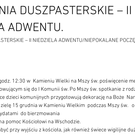
IA DUSZPASTERSKIE – II
LA ADWENTU.
STERSKIE – II NIEDZIELA ADWENTU/NIEPOKALANE POCZĘ
 godz. 12:30 w  Kamieniu Wielki na Mszy św. poświęcenie m
owującym się do I Komunii św. Po Mszy św. spotkanie z rodzi
ice dzieci komunijnych przygotowują dekorację na Boże  Na
dzielę 15 grudnia w Kamieniu Wielkim  podczas Mszy św.   o
dydatami  do bierzmowania
a na pomoc Kościołowi na Wschodzie.
yć przy wyjściu z kościoła, jak również świece wigilijne duż