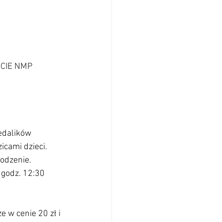
CIE NMP 
edalików 
cami dzieci. 
rodzenie.
 godz. 12:30 
e w cenie 20 zł i 