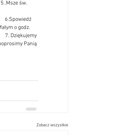
        5..Msze św. 
             6.Spowiedź 
Małym o godz. 
    7. Dziękujemy 
 poprosimy Panią 
            
Zobacz wszystkie