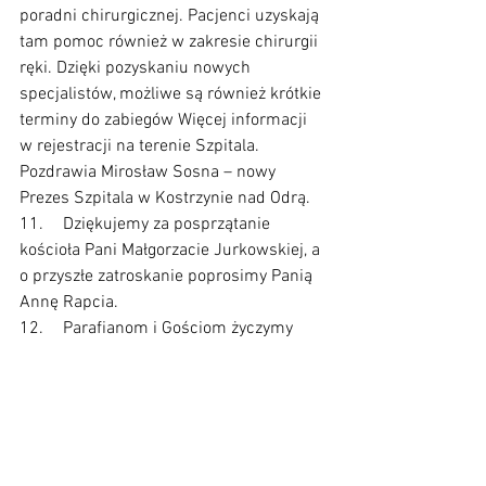
poradni chirurgicznej. Pacjenci uzyskają 
tam pomoc również w zakresie chirurgii 
ręki. Dzięki pozyskaniu nowych 
specjalistów, możliwe są również krótkie 
terminy do zabiegów Więcej informacji 
w rejestracji na terenie Szpitala. 
Pozdrawia Mirosław Sosna – nowy 
Prezes Szpitala w Kostrzynie nad Odrą.
11.	Dziękujemy za posprzątanie 
kościoła Pani Małgorzacie Jurkowskiej, a 
o przyszłe zatroskanie poprosimy Panią 
Annę Rapcia.
12.	Parafianom i Gościom życzymy 
błogosławionego tygodnia, udanych ferii 
oraz głębokiego przeżywania okresu 
Wielkiego Postu.