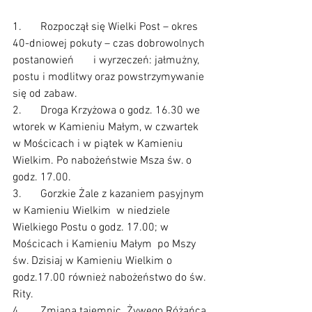
1.	Rozpoczął się Wielki Post – okres 
40-dniowej pokuty – czas dobrowolnych 
postanowień       i wyrzeczeń: jałmużny, 
postu i modlitwy oraz powstrzymywanie 
się od zabaw.
2.	Droga Krzyżowa o godz. 16.30 we 
wtorek w Kamieniu Małym, w czwartek 
w Mościcach i w piątek w Kamieniu 
Wielkim. Po nabożeństwie Msza św. o 
godz. 17.00.
3.	Gorzkie Żale z kazaniem pasyjnym 
w Kamieniu Wielkim  w niedziele 
Wielkiego Postu o godz. 17.00; w 
Mościcach i Kamieniu Małym  po Mszy 
św. Dzisiaj w Kamieniu Wielkim o 
godz.17.00 również nabożeństwo do św. 
Rity.
4.	Zmiana tajemnic  Żywego Różańca 