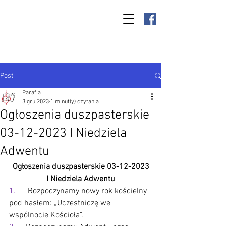
Parafia Kamień
Wielki p.w. św.
Antoniego
Padewskiego
Post
Parafia
3 gru 2023
1 minut(y) czytania
Ogłoszenia duszpasterskie
03-12-2023 I Niedziela
Adwentu
Ogłoszenia duszpasterskie 03-12-2023
I Niedziela Adwentu
1.      
Rozpoczynamy nowy rok kościelny 
pod hasłem: „Uczestniczę we 
wspólnocie Kościoła".