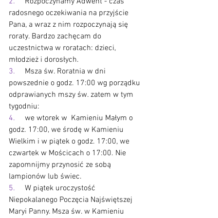
2.     
Rozpoczynamy Adwent - czas 
radosnego oczekiwania na przyjście 
Pana, a wraz z nim rozpoczynają się 
roraty. Bardzo zachęcam do 
uczestnictwa w roratach: dzieci, 
młodzież i dorosłych. 
3.     
Msza św. Roratnia w dni 
powszednie o godz. 17:00 wg porządku 
odprawianych mszy św. zatem w tym 
tygodniu:
4.     
we wtorek w  Kamieniu Małym o 
godz. 17:00, we środę w Kamieniu 
Wielkim i w piątek o godz. 17:00, we 
czwartek w Mościcach o 17:00. Nie 
zapomnijmy przynosić ze sobą 
lampionów lub świec.
5.     
W piątek uroczystość 
Niepokalanego Poczęcia Najświętszej 
Maryi Panny. Msza św. w Kamieniu 