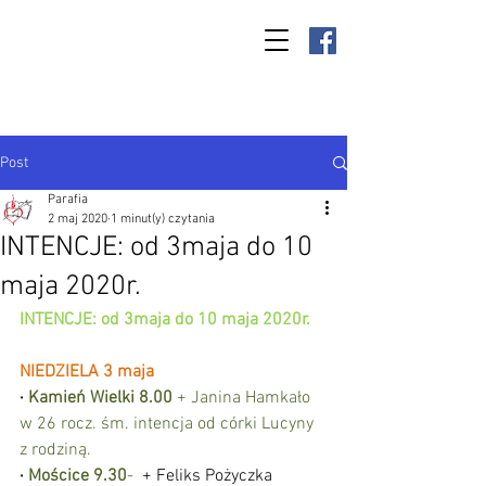
Parafia Kamień
Wielki p.w. św.
Antoniego
Padewskiego
Post
Parafia
2 maj 2020
1 minut(y) czytania
INTENCJE: od 3maja do 10
maja 2020r.
INTENCJE: od 3maja do 10 maja 2020r.
NIEDZIELA 3 maja
·
Kamień Wielki 8.00
 + Janina Hamkało 
w 26 rocz. śm. intencja od córki Lucyny 
z rodziną.
·
Mościce 9.30
-
  + Feliks Pożyczka