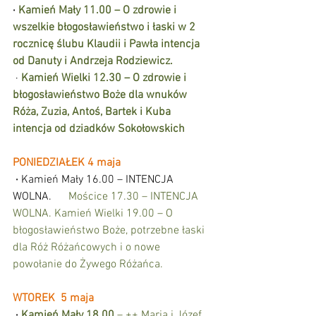
·
Kamień Mały 11.00 – O zdrowie i 
wszelkie błogosławieństwo i łaski w 2 
rocznicę ślubu Klaudii i Pawła intencja 
od Danuty i Andrzeja Rodziewicz.
 · 
Kamień Wielki 12.30 – O zdrowie i 
błogosławieństwo Boże dla wnuków 
Róża, Zuzia, Antoś, Bartek i Kuba 
intencja od dziadków Sokołowskich
PONIEDZIAŁEK 4 maja
·
 Kamień Mały 16.00 – INTENCJA 
WOLNA.      
Mościce 17.30 – INTENCJA 
WOLNA. Kamień Wielki 19.00 – O 
błogosławieństwo Boże, potrzebne łaski 
dla Róż Różańcowych i o nowe 
powołanie do Żywego Różańca.
WTOREK  5 maja
·
Kamień Mały 18.00 
– ++ Maria i Józef 