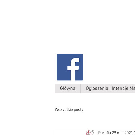
Parafia Kamień W
św. Antoniego
Padewskiego
Główna
Ogłoszenia i Intencje M
Wszystkie posty
Parafia
29 maj 2021