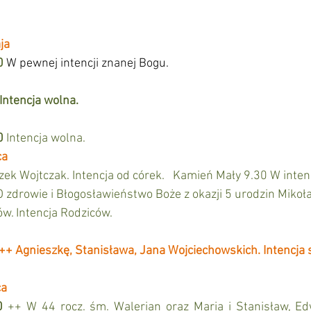
ja
0 
W pewnej intencji znanej Bogu.
ntencja wolna. 
0 
Intencja wolna.
ca
zek Wojtczak. Intencja od córek. 
Kamień Mały 9.30 W intencj
 zdrowie i Błogosławieństwo Boże z okazji 5 urodzin Mikoła
. Intencja Rodziców.
++ Agnieszkę, Stanisława, Jana Wojciechowskich. Intencja s
ca
0
 ++ W 44 rocz. śm. Walerian oraz Maria i Stanisław, Edw