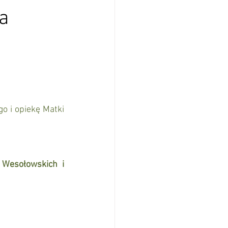
a
o i opiekę Matki 
Wesołowskich i 