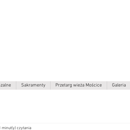
ielki p.w.
szalne
Sakramenty
Przetarg wieża Mościce
Galeria
1 minut(y) czytania