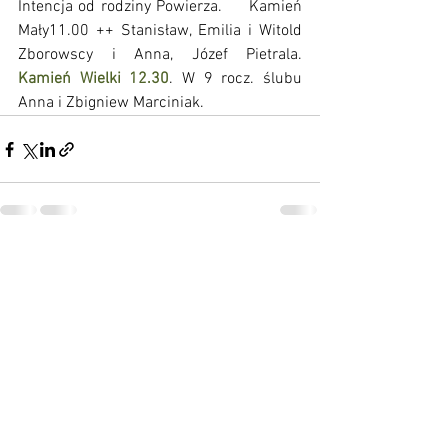
Intencja od rodziny Powierza.     Kamień 
Mały11.00 ++ Stanisław, Emilia i Witold 
Zborowscy i Anna, Józef Pietrala.                      
Kamień Wielki 12.30
. W 9 rocz. ślubu 
Anna i Zbigniew Marciniak.
Zobacz wszystkie
Ostatnie posty