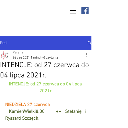
Parafia Kamień
Wielki p.w. św.
Antoniego
Padewskiego
Post
Parafia
26 cze 2021
1 minut(y) czytania
INTENCJE: od 27 czerwca do
04 lipca 2021r.
INTENCJE: od 27 czerwca do 04 lipca 
2021r.
NIEDZIELA 27 czerwca
KamieńWielki8.00
++ Stefanię i 
Ryszard Szczęch. 