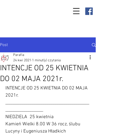
Parafia Kamień
Wielki p.w. św.
Antoniego
Padewskiego
Post
Parafia
24 kwi 2021
1 minut(y) czytania
INTENCJE OD 25 KWIETNIA
DO 02 MAJA 2021r.
INTENCJE OD 25 KWIETNIA DO 02 MAJA 
2021r.
________________________________________
__________________
NIEDZIELA  25 kwietnia
Kamień Wielki 8.00 W 36 rocz, ślubu 
Lucyny i Eugeniusza Hładkich        