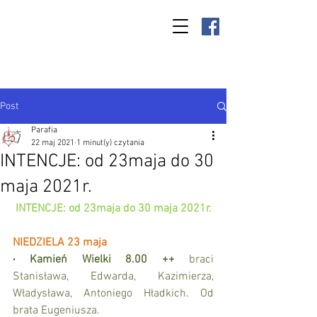
Parafia Kamień
Wielki p.w. św.
Antoniego
Padewskiego
Post
Parafia
22 maj 2021
1 minut(y) czytania
INTENCJE: od 23maja do 30
maja 2021r.
INTENCJE: od 23maja do 30 maja 2021r.
NIEDZIELA 23 maja
·
Kamień Wielki 8.00 ++
 braci 
Stanisława, Edwarda, Kazimierza, 
Władysława, Antoniego Hładkich. Od 
brata Eugeniusza.