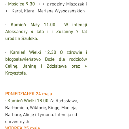
·
Mościce 9.30
  + + z rodziny Miszczak i 
++ Karol, Klara i Mariana Wysoczańskich
·
Kamień Mały 11.00  W intencji 
Aleksandry 4 lata i i Zuzanny 7 lat 
urodzin Szuleka. 
· 
Kamień Wielki 12.30 O zdrowie i 
błogosławieństwo Boże dla rodziców 
Celinę, Janinę i Zdzisława oraz + 
Krzysztofa.
PONIEDZIAŁEK 24 maja
·
Kamień Wielki 18.00 
Za Radosława, 
Bartłomieja, Wiktorię, Kingę, Macieja, 
Barbarę, Alicję i Tymona. Intencja od 
chrzestnych.
WTOREK 25 maja