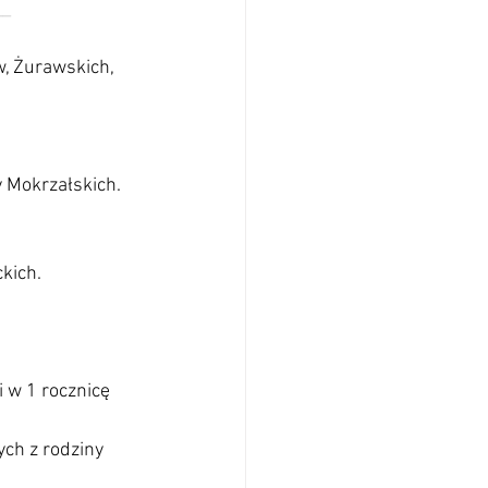
          
, Żurawskich, 
y Mokrzałskich.
kich.
 w 1 rocznicę 
ch z rodziny 