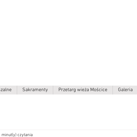
ielki p.w.
szalne
Sakramenty
Przetarg wieża Mościce
Galeria
1 minut(y) czytania