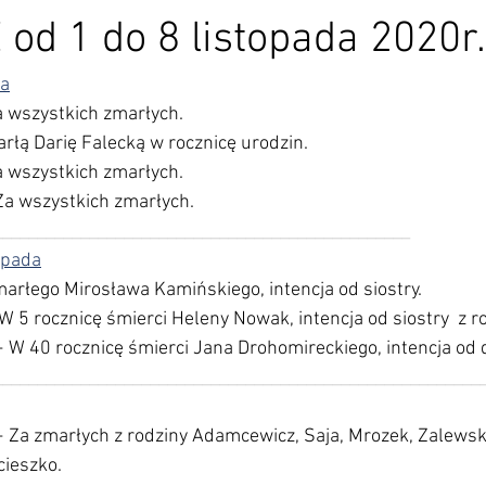
od 1 do 8 listopada 2020r.
da
a wszystkich zmarłych.
rłą Darię Falecką w rocznicę urodzin.
a wszystkich zmarłych.
Za wszystkich zmarłych.
________________________________________________
opada
marłego Mirosława Kamińskiego, intencja od siostry.
W 5 rocznicę śmierci Heleny Nowak, intencja od siostry  z r
+ W 40 rocznicę śmierci Jana Drohomireckiego, intencja od d
________________________________________________________
 Za zmarłych z rodziny Adamcewicz, Saja, Mrozek, Zalewski
cieszko.