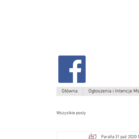
Parafia Kamień W
św. Antoniego
Padewskiego
Główna
Ogłoszenia i Intencje M
Wszystkie posty
Parafia
31 paź 2020