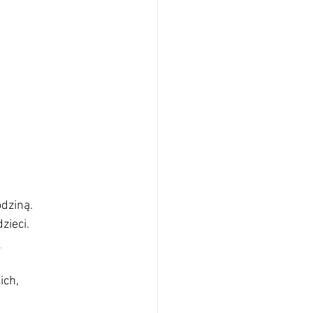
odziną.
zieci.
_
ch, 