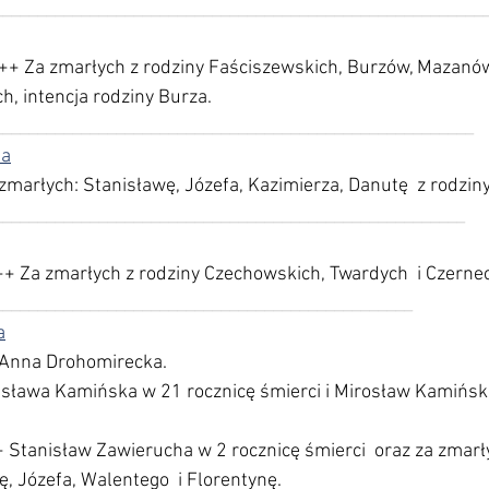
________________________________________________________     
 ++ Za zmarłych z rodziny Faściszewskich, Burzów, Mazanów
h, intencja rodziny Burza.
_______________________________________________________
da
 zmarłych: Stanisławę, Józefa, Kazimierza, Danutę  z rodzin
______________________________________________________
++ Za zmarłych z rodziny Czechowskich, Twardych  i Czernec
________________________________________________
a
 Anna Drohomirecka.
isława Kamińska w 21 rocznicę śmierci i Mirosław Kamiński
+ Stanisław Zawierucha w 2 rocznicę śmierci  oraz za zmarły
, Józefa, Walentego  i Florentynę.