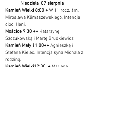
             Niedziela  07 sierpnia
Kamień Wielki 8:00 + 
W 11 rocz. śm.
Mirosława Klimaszewskiego. Intencja 
cioci Heni.
Mościce 9:30 ++ 
Katarzynę 
Szczukowską i Martę Brudkiewicz
Kamień Mały 11:00++ 
Agnieszkę i 
Stefana Kielec. Intencja syna Michała z 
rodziną. 
Kamień Wielki12:30. + 
Mariana 
Koniecznego. Intencja żony.
Zobacz wszystkie
Ostatnie posty