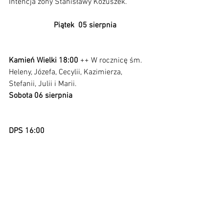
Intencja żony Stanisławy Kożuszek.          
Piątek  05 sierpnia                
Kamień Wielki 18:00 
++ W rocznicę śm. 
Heleny, Józefa, Cecylii, Kazimierza, 
Stefanii, Julii i Marii.
Sobota 06 sierpnia                                      
DPS 16:00                                                    