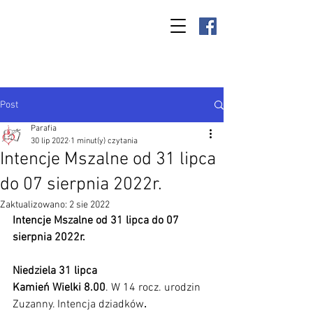
Parafia Kamień
Wielki p.w. św.
Antoniego
Padewskiego
Post
Parafia
30 lip 2022
1 minut(y) czytania
Intencje Mszalne od 31 lipca
do 07 sierpnia 2022r.
Zaktualizowano:
2 sie 2022
Intencje Mszalne od 31 lipca do 07  
sierpnia 2022r.
Niedziela 31 lipca 
Kamień Wielki 8.00
.
W 14 rocz. urodzin 
Zuzanny. Intencja dziadków
.  