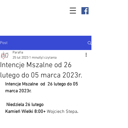
Parafia Kamień
Wielki p.w. św.
Antoniego
Padewskiego
Post
Parafia
25 lut 2023
1 minut(y) czytania
Intencje Mszalne od 26
lutego do 05 marca 2023r.
Intencje Mszalne  od  26 lutego do 05 
marca 2023r.
 Niedziela 26 lutego
Kamień Wielki 8:00+ 
Wojciech Stepa
.       