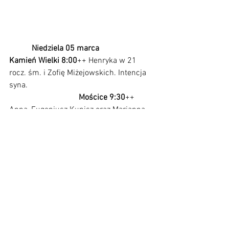
           Niedziela 05 marca  
Kamień Wielki 8:00
++ Henryka w 21 
rocz. śm.
i Zofię Miżejowskich. Intencja 
syna. 
                                  Mościce 9:30
++ 
Anna, Eugeniusz Kupisz oraz Marianna, 
Jan, Dominik Grabowscy. 
Kamień Mały 11:00
++ Jana, Anielę i 
Stanisława Szarzyńskich. Intencja 
Kazimiery Szarzyńskiej.
Kamień Wielki 12:30
++ Alina, Marian, 
Henryk Zagórowscy oraz Stanisława, 
Józef i Antoni Czerneckich.