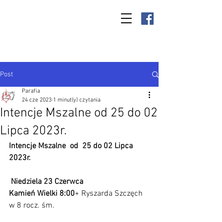
Parafia Kamień
Wielki p.w. św.
Antoniego
Padewskiego
Post
Parafia
24 cze 2023
1 minut(y) czytania
Intencje Mszalne od 25 do 02
Lipca 2023r.
Intencje Mszalne  od  25 do 02 Lipca 
2023r.
 Niedziela 23 Czerwca
Kamień Wielki 8:00
+ Ryszarda Szczęch 
w 8 rocz. śm.  