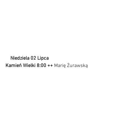
Niedziela 02 Lipca
Kamień Wielki 8:00 ++ 
Marię Żurawską 
w 19 rocz. śm. oraz za Jana 
Żurawskiego. Intencja córki z rodziną.
Mościce 9:30 + 
Leszka Wojtczaka. 
Intencja córki.
Kamień Mały 11:00 + 
Michała Józefczyn 
w 24 rocz. śm.
Kamień Wielki 
12:30 
Za wnuków Korneliusza, Hannę, 
Zuzannę, Karola, Karolinę, i Antoniego. 