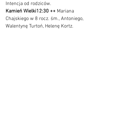
Intencja od rodziców. 
Kamień Wielki12:30 ++ 
Mariana 
Chajskiego w 8 rocz. śm., Antoniego, 
Walentynę Turtoń, Helenę Kortz.
Zobacz wszystkie
Ostatnie posty