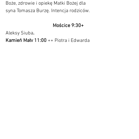
Boże, zdrowie i opiekę Matki Bożej dla 
syna Tomasza Burzę. Intencja rodziców.   
Mościce 9:30+ 
Aleksy Siuba
. 
Kamień Mały 11:00
 ++ Piotra i Edwarda 
Karpiak oraz wszystkich zmarłych z 
rodziny. Intencja dzieci.
Kamień Wielki 12:30 ++ 
Janina, Feliks 
Mołdoch oraz Genowefa i Jan Smacki.