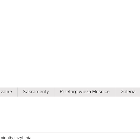
ielki p.w.
szalne
Sakramenty
Przetarg wieża Mościce
Galeria
minut(y) czytania