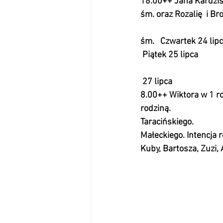
18.00++ Jana Kardzis 
śm. oraz Rozalię  i Bronisława
                               
śm.   Czwartek 24 lipca
 Piątek 25 lipca       
                                       
 27 lipca                           
8.00++ Wiktora w 1 ro
rodziną.                         
Taracińskiego.                
Małeckiego. Intencja rodzi
Kuby, Bartosza, Zuzi, 