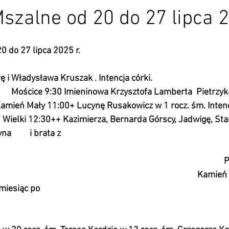
Mszalne od 20 do 27 lipca 2
0 do 27 lipca 2025 r.
                                                                                                 
ysława Kruszak . Intencja córki.                                              
                  Mościce 9:30 Imieninowa Krzysztofa Lamberta  Pietrzyka       
              Kamień Mały 11:00+ Lucynę Rusakowicz w 1 rocz. śm. Inte
Wielki 12:30++ Kazimierza, Bernarda Górscy, Jadwigę, Sta
         i brata z 
                                                                                                            
                                                                                                      
                                                                                                  K
iesiąc po 
                                                                                                     
                                                                                                   