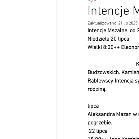
Intencje 
Zaktualizowano:
21 lip 2025
Intencje Mszalne  od 2
Niedziela 20 lipca                 
Wielki 8:00++ Eleonorę i Wład
                             
                         
Budzowskich. Kamień 
Rąblewscy. Intencja syna
rodziną.                               
                                      
lipca                               
Aleksandra Mazan w m
pogrzebie.                           
 22 lipca                           