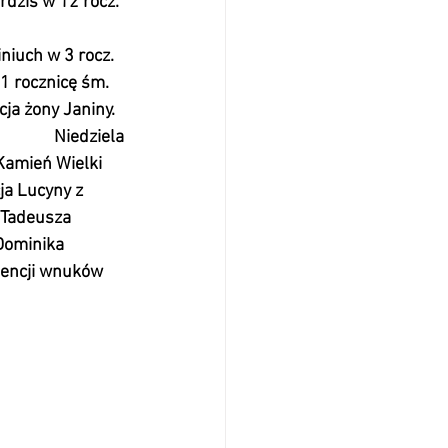
dzis w 12 rocz. 
                        
cję Swiniuch w 3 rocz. 
11 rocznicę śm.  
ncja żony Janiny. 
                     Niedziela
          Kamień Wielki 
ja Lucyny z 
 9:30+ Tadeusza 
00+ Dominika 
W intencji wnuków 