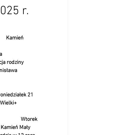
025 r.
           Kamień 
                      
                      
ncja rodziny 
nisława 
                              
           Poniedziałek 21 
amień Wielki+ 
                       Wtorek
            Kamień Mały 