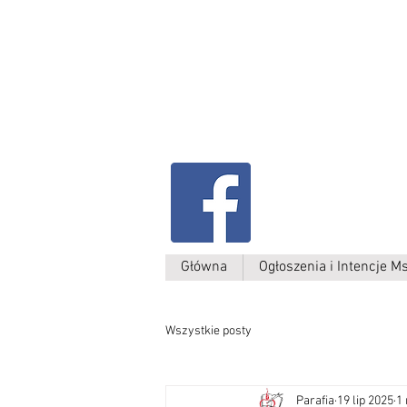
Parafia Kamień W
św. Antoniego
Padewskiego
Główna
Ogłoszenia i Intencje M
Wszystkie posty
Parafia
19 lip 2025
1 