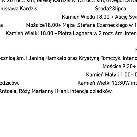
w 20 rocz. śm, Teresę Kardzis w 13 rocz. śm, Grzegorza Kar
 Kardzis.                                              Środa23lipca                
                                                             Kamień Wielki 18.00 + Ali
                   Mościce18.00+ Męża  Stefana Czarneckiego w 
          Kamień Wielki 18.00 +Piotra Lagnera w 2 rocz. śm. Inte
                                                                                                           
                                                                                                   
cznicę śm. i Janinę Hamkało oraz Krystynę Tomczyk. Intenc
                                                                                     Mościce
                                                                     Kamień Mały 11:
ców.                                                Kamień Wielki 12:30
Antosia, Róży, Marianny i Hani. Intencja dziadków. 