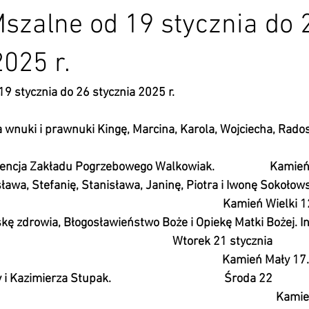
Mszalne od 19 stycznia do 
2025 r.
19 stycznia do 26 stycznia 2025 r.
wnuki i prawnuki Kingę, Marcina, Karola, Wojciecha, Radosła
                                                                                                   
encja Zakładu Pogrzebowego Walkowiak.                    Kami
ława, Stefanię, Stanisława, Janinę, Piotra i Iwonę Sokołows
                                                                       Kamień Wiel
kę zdrowia, Błogosławieństwo Boże i Opiekę Matki Bożej. In
                                                                    Wtorek 21 stycznia 
                                                                                       Kamień M
imierza Stupak.                                         Środa 22 
                                                                                               