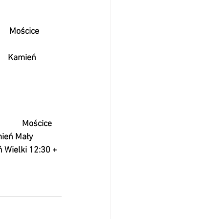
          Mościce 
          Kamień 
 
          Mościce 
   Kamień Mały 
mień Wielki 12:30 + 