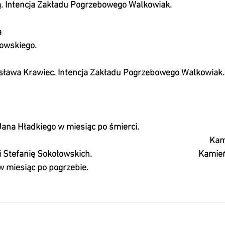
. Intencja Zakładu Pogrzebowego Walkowiak.
                                                                                              
go.                               
                                                                                                
ysława Krawiec. Intencja Zakładu Pogrzebowego Walkowiak.
adkiego w miesiąc po śmierci.                                            
                                                                                           
nię Sokołowskich.                                                     Ka
 miesiąc po pogrzebie.