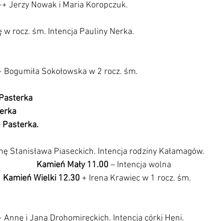
++ Jerzy Nowak i Maria Koropczuk.
 w rocz. śm. Intencja Pauliny Nerka.
+ Bogumiła Sokołowska w 2 rocz. śm.
                                                                                           
                                                                                               
                                                                                            
                                                                                                       
 Stanisława Piaseckich. Intencja rodziny Kałamagów.                    
Kamień Mały 11.00 
– Intencja wolna                              
Kamień Wielki 12.30
 + Irena Krawiec w 1 rocz. śm.
 Annę i Jana Drohomireckich. Intencja córki Heni.