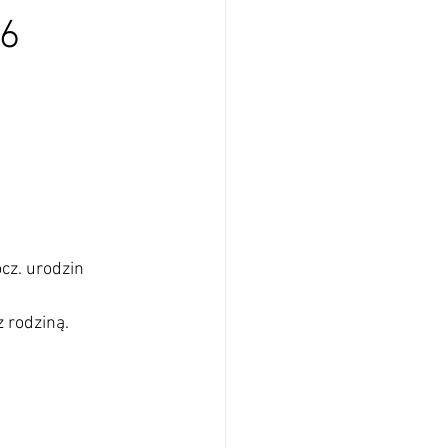
26
cz. urodzin 
z rodziną.