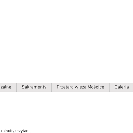
ielki p.w.
szalne
Sakramenty
Przetarg wieża Mościce
Galeria
 minut(y) czytania