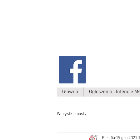
Parafia Kamień W
św. Antoniego
Padewskiego
Główna
Ogłoszenia i Intencje M
Wszystkie posty
Parafia
19 gru 2021
1