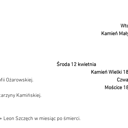
                                                                                                    
                                                                                              Kamie
                                                      Środa 12 kwietnia                              
Kamień Wielki 18
wskiej.                                                                        
 Czwa
                                                           
                        Mościce 
ńskiej.                                                                                  
                                                                                                   
+ Leon Szczęch w miesiąc po śmierci.                                                 