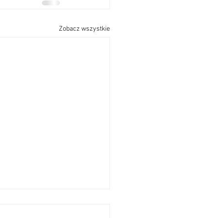
Zobacz wszystkie
szenia Parafialne17
ZIELA ZWYKŁA26 LIPIEC