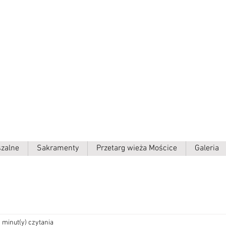
ielki p.w.
szalne
Sakramenty
Przetarg wieża Mościce
Galeria
 minut(y) czytania