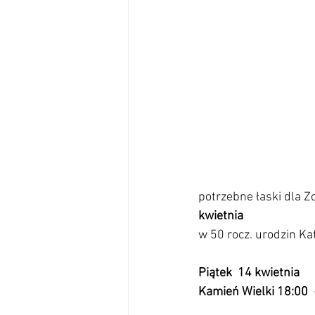
                                     
                                    
                                     
potrzebne łaski dla Zofii Ożaro
kwietnia                              
w 50 rocz. urodzin Katarzyny Kami
Piątek  14 kwietnia                  
Kamień Wielki 18:00 
 