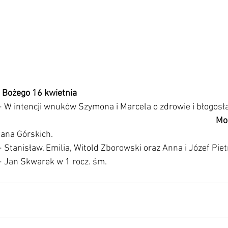
a Bożego 16 kwietnia
 W intencji wnuków Szymona i Marcela o zdrowie i błogosł
                                                                                               
Moś
Jana Górskich. 
+ Stanisław, Emilia, Witold Zborowski oraz Anna i Józef Pietr
+ Jan Skwarek w 1 rocz. śm.