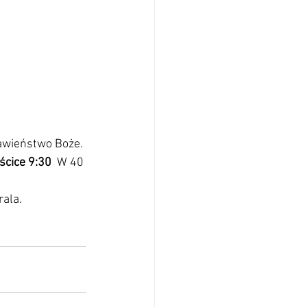
awieństwo Boże. 
cice 9:30 
 W 40 
ala. 