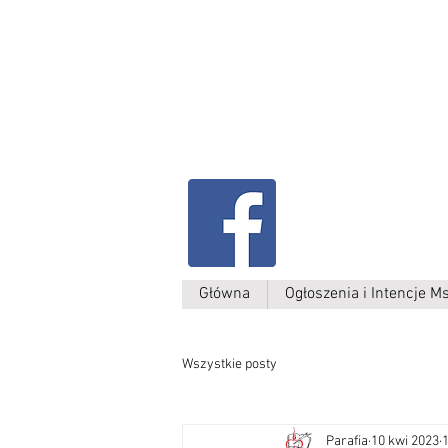
Parafia Kamień W
św. Antoniego
Padewskiego
Główna
Ogłoszenia i Intencje M
Wszystkie posty
Parafia
10 kwi 2023
1