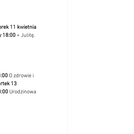
          Wtorek 11 kwietnia 
ń Mały 18:00 
+ Julitę.  
                             
:00 
O zdrowie i 
rtek 13 
18:00 
Urodzinowa 
                         
     
                        