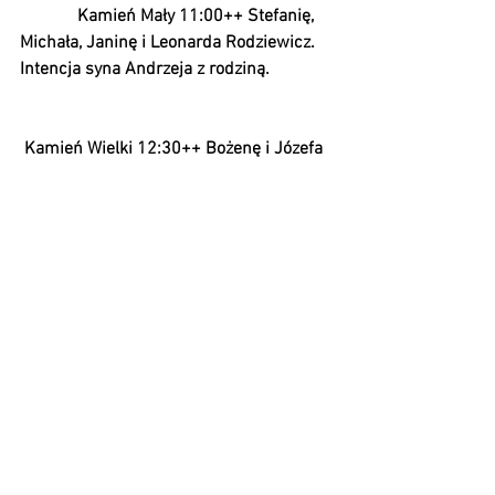
             Kamień Mały 11:00++ Stefanię, 
Michała, Janinę i Leonarda Rodziewicz. 
Intencja syna Andrzeja z rodziną. 
 Kamień Wielki 12:30++ Bożenę i Józefa 
Jańczarek. Intencja córki z rodziną.
Zobacz wszystkie
Ostatnie posty