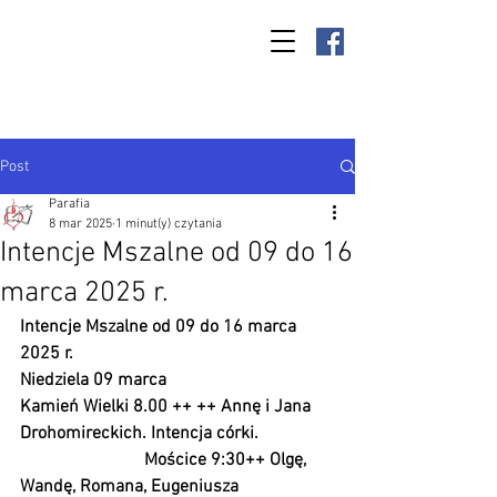
Parafia Kamień
Wielki p.w. św.
Antoniego
Padewskiego
Post
Parafia
8 mar 2025
1 minut(y) czytania
Intencje Mszalne od 09 do 16
marca 2025 r.
Intencje Mszalne od 09 do 16 marca 
2025 r.
Niedziela 09 marca 
Kamień Wielki 8.00 ++ ++ Annę i Jana 
Drohomireckich. Intencja córki.      
                            Mościce 9:30++ Olgę, 
Wandę, Romana, Eugeniusza 