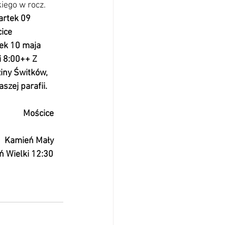
iego w rocz. 
   Czwartek 09 
ościce 
   Piątek 10 maja 
 Wielki 8:00++ Z 
iny Świtków, 
szej parafii.
          Mościce 
             Kamień Mały 
ień Wielki 12:30 