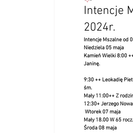
Intencje 
2024r.
Intencje Mszalne od 
Niedziela 05 maja
Kamień Wielki 8:00 ++ M
Janinę.                                
                                       
9:30 ++ Leokadię Piet
śm.                                   
Mały 11:00++ Z rodziny 
12:30+ Jerzego Nowak
 Wtorek 07 maja                    
Mały 18.00 W 65 rocz.
Środa 08 maja                       