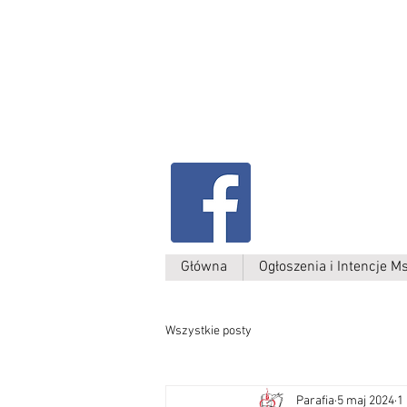
Parafia Kamień W
św. Antoniego
Padewskiego
Główna
Ogłoszenia i Intencje M
Wszystkie posty
Parafia
5 maj 2024
1