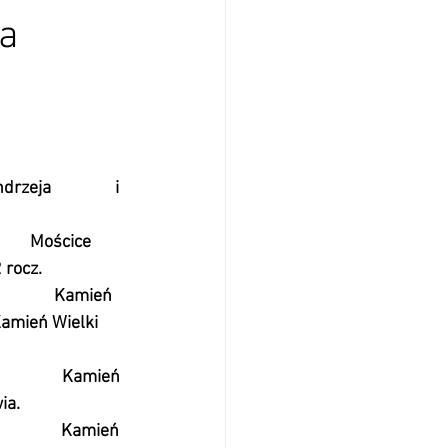
ja
                i 
               Mościce 
rocz. 
                     Kamień 
amień Wielki 
                    Kamień 
ia.
                    Kamień 