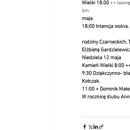
Wielki 18.00 
++ Iwonę
śm.                        
         
maja                                  
18:00 Intencja wolna.            
                                   
rodziny Czarneckich, 
Elżbietę Gardzielewicz
Niedziela 12 maja
Kamień Wielki 8:00 ++ Ann
9:30 Dziękczynno- bła
Kołczak.                            
11:00 + Dominik Małecki w
W rocznicę ślubu Anny