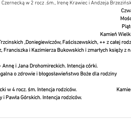
 Czernecką w 2 rocz .śm., Irenę Krawiec i Andzeja Brzezińsk
                                                                                                      
                                                                                                     M
                                                                                          
                                                                                            Kamień
Trzcinskich ,Doniegiewiczów, Faściszewskich, ++ z całej rodz
, Franciszka i Kazimierza Bukowskich i zmarłych księży z na
ę i Jana Drohomireckich. Intencja córki.                              
galna o zdrowie i błogosławieństwo Boże dla rodziny 
                                                                                                   
 4 rocz. śm. Intencja rodziców.                                  Kam
 i Pawła Górskich. Intencja rodziców.