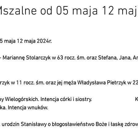
Mszalne od 05 maja 12 ma
05 maja 12 maja 2024r.
ariannę Stolarczyk w 63 rocz. śm. oraz Stefana, Jana, Andrzeja
                                                                                          
                                                                                                           
rzyk w 11 rocz. śm. oraz jej męża Władysława Pietrzyk w 22 
                                                                                                        
Wielogórskich. Intencja córki i siostry.    
K
a. Intencja wnuków.   
                                                                                                  
 urodzin Stanisławy o błogosławieństwo Boże i łaskę zdrow
                                                                                                  