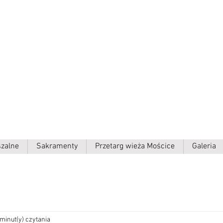
ielki p.w.
szalne
Sakramenty
Przetarg wieża Mościce
Galeria
 minut(y) czytania