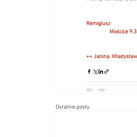
Remigiusz
Mościce 9.30 -
                            
++ Janina, Władysław,
Ostatnie posty