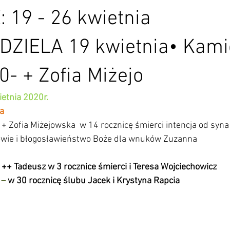
 19 - 26 kwietnia
EDZIELA 19 kwietnia• Kam
0- + Zofia Miżejo
etnia 2020r.
a
 
+ Zofia Miżejowska  w 14 rocznicę śmierci intencja od syna
owie i błogosławieństwo Boże dla wnuków Zuzanna 
 
++ Tadeusz w 3 rocznice śmierci i Teresa Wojciechowicz
 –
 w 30 rocznicę ślubu Jacek i Krystyna Rapcia