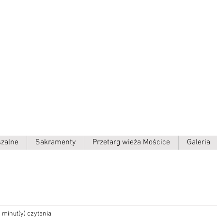
ielki p.w.
szalne
Sakramenty
Przetarg wieża Mościce
Galeria
 minut(y) czytania