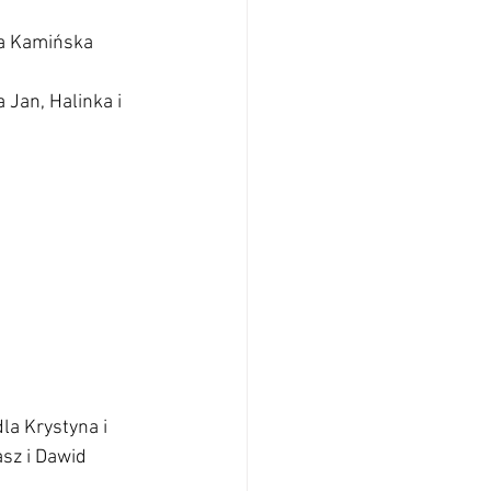
na Kamińska 
 Jan, Halinka i 
la Krystyna i 
sz i Dawid 
                            