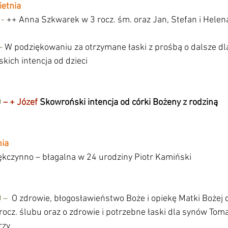
etnia
 
-
 ++ Anna Szkwarek w 3 rocz. śm. oraz Jan, Stefan i Hele
–
 W podziękowaniu za otrzymane łaski z prośbą o dalsze dla
skich intencja od dzieci
0
 – + Józef
 Skowroński intencja od córki Bożeny z rodziną
ia
ękczynno – błagalna w 24 urodziny Piotr Kamiński
 
–
  O zdrowie, błogosławieństwo Boże i opiekę Matki Bożej d
ocz. ślubu oraz o zdrowie i potrzebne łaski dla synów Toma
                                                                                                   