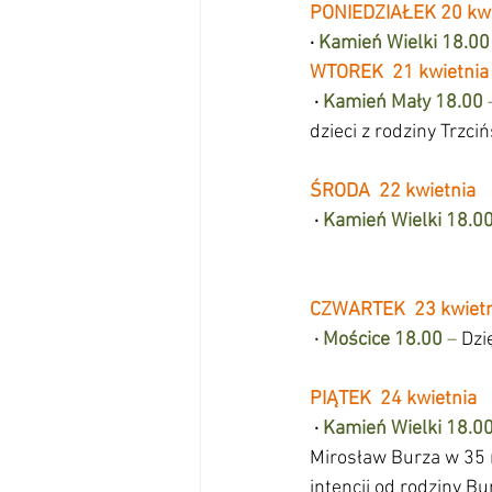
PONIEDZIAŁEK 20 kwi
·
Kamień Wielki 18.00
WTOREK  21 kwietnia
·
Kamień Mały 18.00 
dzieci z rodziny Trzciń
ŚRODA  22 kwietnia
·
Kamień Wielki 18.0
CZWARTEK  23 kwietn
·
Mościce 18.00 
–
 Dzi
PIĄTEK  24 kwietnia
·
Kamień Wielki 18.00
Mirosław Burza w 35 r
intencji od rodziny Burzy           