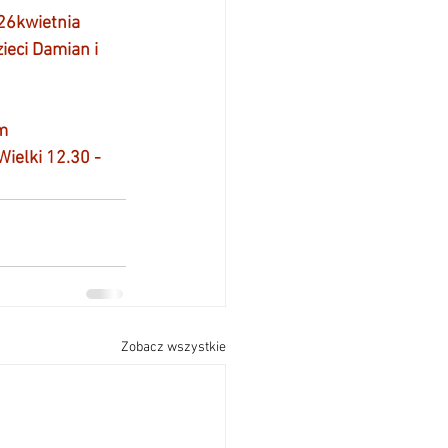
 26kwietnia
zieci Damian i 
                     
śm 
ielki 12.30 - 
Zobacz wszystkie