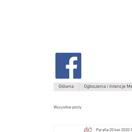
Parafia Kamień W
św. Antoniego
Padewskiego
Główna
Ogłoszenia i Intencje M
Wszystkie posty
Parafia
20 kwi 2020
1