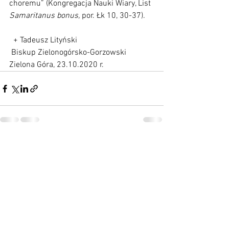
choremu” (Kongregacja Nauki Wiary, List 
Samaritanus bonus, 
por. Łk 10, 30-37).
  + Tadeusz Lityński
 Biskup Zielonogórsko-Gorzowski
Zielona Góra, 23.10.2020 r.
Zobacz wszystkie
Ostatnie posty