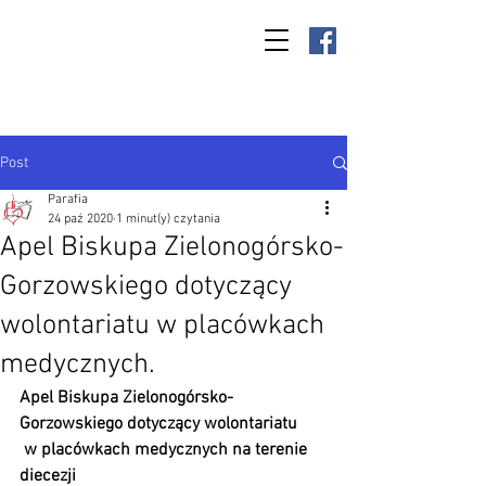
Parafia Kamień
Wielki p.w. św.
Antoniego
Padewskiego
Post
Parafia
24 paź 2020
1 minut(y) czytania
Apel Biskupa Zielonogórsko-
Gorzowskiego dotyczący
wolontariatu w placówkach
medycznych.
Apel Biskupa Zielonogórsko-
Gorzowskiego dotyczący wolontariatu 
 w placówkach medycznych na terenie 
diecezji