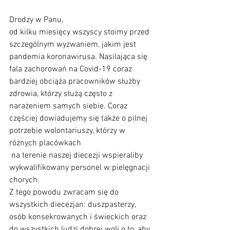
Drodzy w Panu,
od kilku miesięcy wszyscy stoimy przed 
szczególnym wyzwaniem, jakim jest 
pandemia koronawirusa. Nasilająca się 
fala zachorowań na Covid-19 coraz 
bardziej obciąża pracowników służby 
zdrowia, którzy służą często z 
narażeniem samych siebie. Coraz 
częściej dowiadujemy się także o pilnej 
potrzebie wolontariuszy, którzy w 
różnych placówkach 
 na terenie naszej diecezji wspieraliby 
wykwalifikowany personel w pielęgnacji 
chorych. 
Z tego powodu zwracam się do 
wszystkich diecezjan: duszpasterzy, 
osób konsekrowanych i świeckich oraz 
do wszystkich ludzi dobrej woli o to, aby 