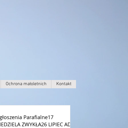
Ochrona małoletnich
Kontakt
głoszenia Parafialne17
IEDZIELA ZWYKŁA26 LIPIEC AD