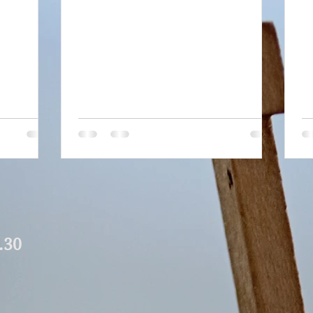
2
.30