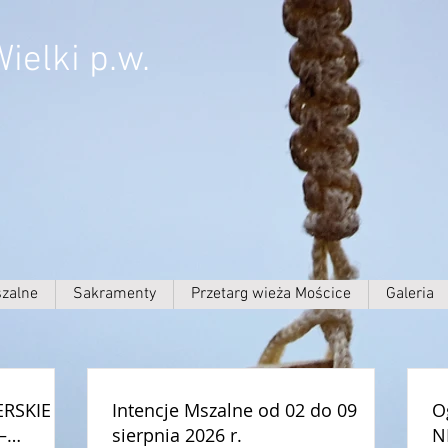
ielki p.w.
szalne
Sakramenty
Przetarg wieża Mościce
Galeria
RSKIE –
Intencje Mszalne od 02 do 09
O
–
sierpnia 2026 r.
N