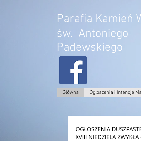
Parafia Kamień W
św. Antoniego
Padewskiego
Główna
Ogłoszenia i Intencje M
OGŁOSZENIA DUSZPASTE
XVIII NIEDZIELA ZWYKŁA 